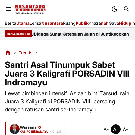
Berita
Utama
Lensa
Nusantara
Ruang
Publik
Khaza
nah
Gaya
Hidup
I
e dan KEJ
Diduga Sunat Ketebalan Jalan di Juntikedokan Indramay
HEADLINE HARI INI
Trends
Santri Asal Tinumpuk Sabet
Juara 3 Kaligrafi PORSADIN VIII
Indramayu
Lewat bimbingan intensif, Azizah binti Tarsudi raih
Juara 3 Kaligrafi di PORSADIN VIII, bersaing
dengan ratusan santri se-Indramayu.
Warsana
KABIRO INDRAMAYU
•
01 Juli