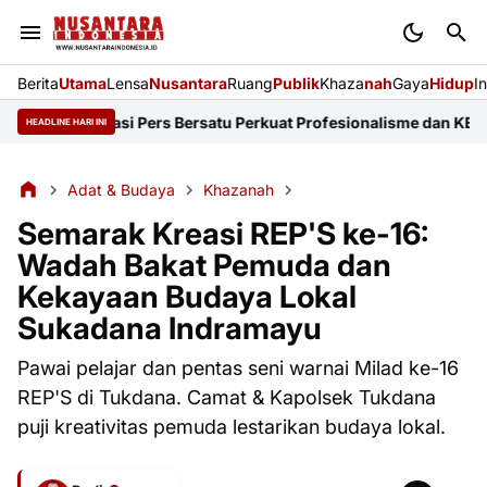
Berita
Utama
Lensa
Nusantara
Ruang
Publik
Khaza
nah
Gaya
Hidup
I
 Organisasi Pers Bersatu Perkuat Profesionalisme dan KEJ
Diduga 
HEADLINE HARI INI
Adat & Budaya
Khazanah
Semarak Kreasi REP'S ke-16:
Wadah Bakat Pemuda dan
Kekayaan Budaya Lokal
Sukadana Indramayu
Pawai pelajar dan pentas seni warnai Milad ke-16
REP'S di Tukdana. Camat & Kapolsek Tukdana
puji kreativitas pemuda lestarikan budaya lokal.