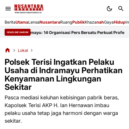
Berita
Utama
Lensa
Nusantara
Ruang
Publik
Khaza
nah
Gaya
Hidup
I
KJI Indramayu: 14 Organisasi Pers Bersatu Perkuat Profesionalis
HEADLINE HARI INI
Lokal
Polsek Terisi Ingatkan Pelaku
Usaha di Indramayu Perhatikan
Kenyamanan Lingkungan
Sekitar
Pasca mediasi keluhan kebisingan pabrik beras,
Kapolsek Terisi AKP H. Ian Hernawan imbau
pelaku usaha tetap jaga harmoni dengan warga
sekitar.