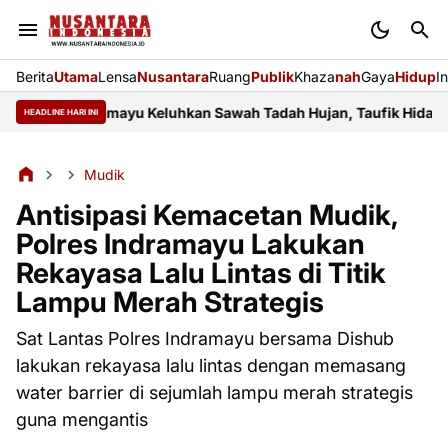
Berita
Utama
Lensa
Nusantara
Ruang
Publik
Khaza
nah
Gaya
Hidup
I
yar Indramayu Keluhkan Sawah Tadah Hujan, Taufik Hidayat Janji
HEADLINE HARI INI
Mudik
Antisipasi Kemacetan Mudik,
Polres Indramayu Lakukan
Rekayasa Lalu Lintas di Titik
Lampu Merah Strategis
Sat Lantas Polres Indramayu bersama Dishub
lakukan rekayasa lalu lintas dengan memasang
water barrier di sejumlah lampu merah strategis
guna mengantis