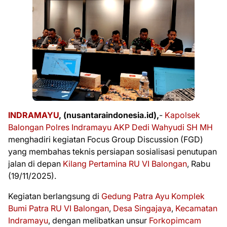
INDRAMAYU
, (nusantaraindonesia.id),
-
Kapolsek
Balongan Polres Indramayu
AKP Dedi Wahyudi SH MH
menghadiri kegiatan Focus Group Discussion (FGD)
yang membahas teknis persiapan sosialisasi penutupan
jalan di depan
Kilang Pertamina RU VI Balongan
, Rabu
(19/11/2025).
Kegiatan berlangsung di
Gedung Patra Ayu Komplek
Bumi Patra RU VI Balongan
,
Desa Singajaya
,
Kecamatan
Indramayu
, dengan melibatkan unsur
Forkopimcam