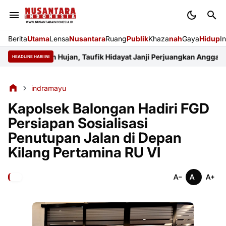
Berita
Utama
Lensa
Nusantara
Ruang
Publik
Khaza
nah
Gaya
Hidup
I
 Tadah Hujan, Taufik Hidayat Janji Perjuangkan Anggaran Pertan
HEADLINE HARI INI
indramayu
Kapolsek Balongan Hadiri FGD
Persiapan Sosialisasi
Penutupan Jalan di Depan
Kilang Pertamina RU VI