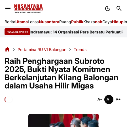
Berita
Utama
Lensa
Nusantara
Ruang
Publik
Khaza
nah
Gaya
Hidup
I
i FKJI Indramayu: 14 Organisasi Pers Bersatu Perkuat Profesiona
HEADLINE HARI INI
Pertamina RU VI Balongan
Trends
Raih Penghargaan Subroto
2025, Bukti Nyata Komitmen
Berkelanjutan Kilang Balongan
dalam Usaha Hilir Migas