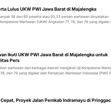
rta Lulus UKW PWI Jawa Barat di Majalengka
yak 56 dari 60 peserta atau 93,33 persen wartawan dinyatakan
Kompetensi Wartawan (UKW) Angkatan 77, 78, dan 79 yang digelar 
23 Juli 2026.Penguji UKW, Rita, menyampaikan hasil evaluasi akhi
rlangsung pada Kamis (23/7/
an Ikuti UKW PWI Jawa Barat di Majalengka untuk
itas Pers
an wartawan dari berbagai daerah mengikuti Uji Kompetensi Wart
78, dan 79 yang digelar oleh Persatuan Wartawan Indonesia (PWI) P
engka, Rabu (22/7/2026).Pelaksana Tugas (Plt) Ketua PWI Jawa Bar
nyampaikan bahwa UK
Cepat, Proyek Jalan Pemkab Indramayu di Pringgac