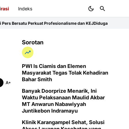
i
rasi
Indeks
erkuat Profesionalisme dan KEJ
Diduga Sunat Ketebalan Jalan di 
Sorotan
PWI ls Ciamis dan Elemen
Masyarakat Tegas Tolak Kehadiran
Bahar Smith
Banyak Doorprize Menarik, Ini
Waktu Pelaksanaan Maulid Akbar
MT Anwarun Nabawiyyah
Juntikebon Indramayu
Klinik Karangampel Sehat, Solusi
Akses Layanan Kesehatan yang