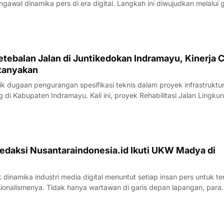
gawal dinamika pers di era digital. Langkah ini diwujudkan melalui 
nternal bertempat di Rumah Makan Payoe, Jalan Olahraga, Indramayu
rtemuan yang ber
tebalan Jalan di Juntikedokan Indramayu, Kinerja 
tanyakan
 dugaan pengurangan spesifikasi teknis dalam proyek infrastruktu
di Kabupaten Indramayu. Kali ini, proyek Rehabilitasi Jalan Lingku
, Kecamatan Juntinyuat, berada di bawah sorotan tajam lantaran
si pengerjaan yang
edaksi Nusantaraindonesia.id Ikuti UKW Madya di
inamika industri media digital menuntut setiap insan pers untuk te
sionalismenya. Tidak hanya wartawan di garis depan lapangan, para
 merasa perlu kembali bercermin dan menguji kapasitas diri demi m
k yang disajik