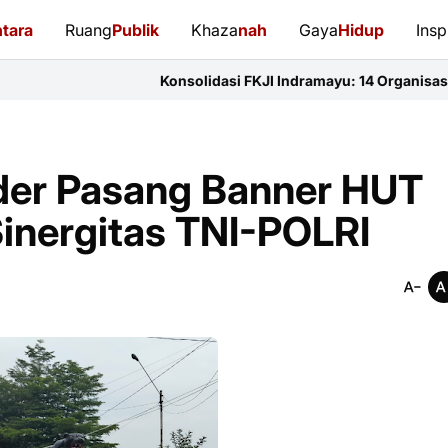
tara
Ruang
Publik
Khaza
nah
Gaya
Hidup
Insp
Konsolidasi FKJI Indramayu: 14 Organisasi Pers Bersatu P
der Pasang Banner HUT
Sinergitas TNI-POLRI