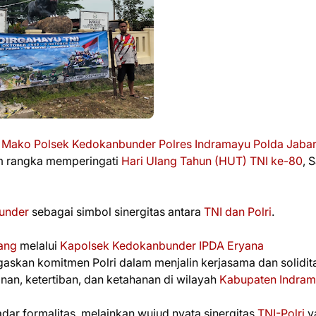
a Mako Polsek Kedokanbunder
Polres Indramayu
Polda Jaba
m rangka memperingati
Hari Ulang Tahun (HUT) TNI ke-80
, 
under
sebagai simbol sinergitas antara
TNI dan Polri
.
ang
melalui
Kapolsek Kedokanbunder
IPDA Eryana
askan komitmen Polri dalam menjalin kerjasama dan solidit
n, ketertiban, dan ketahanan di wilayah
Kabupaten Indra
ar formalitas, melainkan wujud nyata sinergitas
TNI-Polri
y