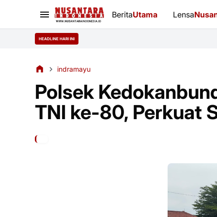
Berita
Utama
Lensa
Nusan
HEADLINE HARI INI
indramayu
Polsek Kedokanbun
TNI ke-80, Perkuat 