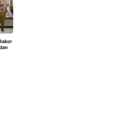
Rakor
 dan