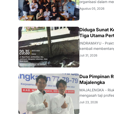
organisasi dalam men
rapat konsolidasi i
Agustus 05, 2026
Rabu (5/8/2026).Pe
KRIMINAL
Diduga Sunat Ke
Tiga Utama Per
INDRAMAYU - Praktik
kembali membentang 
Desa Juntikedokan I
Juli 31, 2026
ditemukannya indika
Dua Pimpinan R
Majalengka
MAJALENGKA - Riuk d
mengasah taji profe
nakhoda redaksi pun
Juli 23, 2026
mutu karya jurnalisti