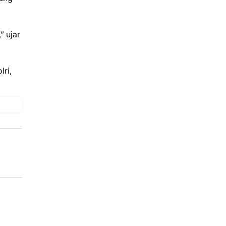
” ujar
ri,