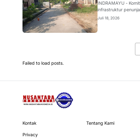
INDRAMAYU - Komit
infrastruktur penunj
nyata. Melalui sine
Juli 18, 2026
rehabilitasi jalan d
Failed to load posts.
Kontak
Tentang Kami
Privacy