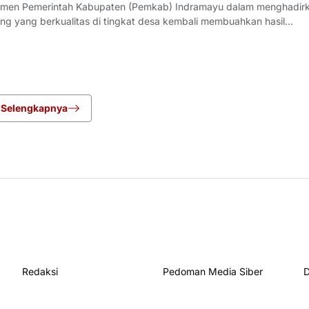
men Pemerintah Kabupaten (Pemkab) Indramayu dalam menghadir
ang yang berkualitas di tingkat desa kembali membuahkan hasil
rgi yang apik antara pemangku kebijakan dan penyedia jasa, proyek
i Desa Pringgacala, Kecamatan Kar
Selengkapnya
Redaksi
Pedoman Media Siber
D