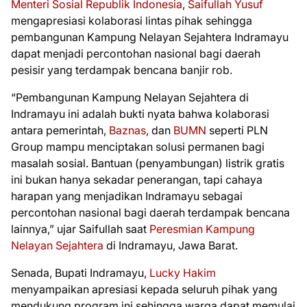
Menteri Sosial Republik Indonesia
,
Saifullah Yusuf
mengapresiasi kolaborasi lintas pihak sehingga
pembangunan Kampung Nelayan Sejahtera Indramayu
dapat menjadi percontohan nasional bagi daerah
pesisir yang terdampak bencana banjir rob.
“Pembangunan Kampung Nelayan Sejahtera di
Indramayu ini adalah bukti nyata bahwa kolaborasi
antara pemerintah,
Baznas
, dan
BUMN
seperti PLN
Group mampu menciptakan solusi permanen bagi
masalah sosial. Bantuan (penyambungan) listrik gratis
ini bukan hanya sekadar penerangan, tapi cahaya
harapan yang menjadikan Indramayu sebagai
percontohan nasional bagi daerah terdampak bencana
lainnya,” ujar Saifullah saat
Peresmian Kampung
Nelayan Sejahtera
di Indramayu, Jawa Barat.
Senada, Bupati Indramayu,
Lucky Hakim
menyampaikan apresiasi kepada seluruh pihak yang
mendukung program ini sehingga warga dapat memulai