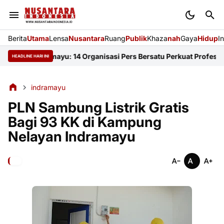
Berita
Utama
Lensa
Nusantara
Ruang
Publik
Khaza
nah
Gaya
Hidup
I
JI Indramayu: 14 Organisasi Pers Bersatu Perkuat Profesionalism
HEADLINE HARI INI
indramayu
PLN Sambung Listrik Gratis
Bagi 93 KK di Kampung
Nelayan Indramayu