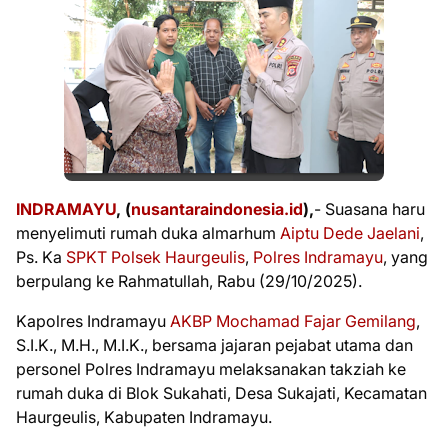
INDRAMAYU
, (
nusantaraindonesia.id
),
- Suasana haru
menyelimuti rumah duka almarhum
Aiptu Dede Jaelani
,
Ps. Ka
SPKT Polsek Haurgeulis
,
Polres Indramayu
, yang
berpulang ke Rahmatullah, Rabu (29/10/2025).
Kapolres Indramayu
AKBP Mochamad Fajar Gemilang
,
S.I.K., M.H., M.I.K., bersama jajaran pejabat utama dan
personel Polres Indramayu melaksanakan takziah ke
rumah duka di Blok Sukahati, Desa Sukajati, Kecamatan
Haurgeulis, Kabupaten Indramayu.