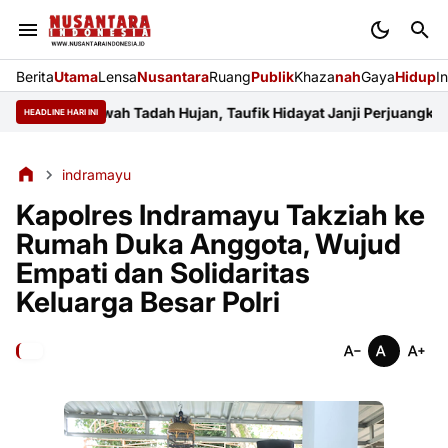
Berita
Utama
Lensa
Nusantara
Ruang
Publik
Khaza
nah
Gaya
Hidup
I
hkan Sawah Tadah Hujan, Taufik Hidayat Janji Perjuangkan Angga
HEADLINE HARI INI
indramayu
Kapolres Indramayu Takziah ke
Rumah Duka Anggota, Wujud
Empati dan Solidaritas
Keluarga Besar Polri