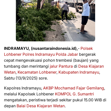
INDRAMAYU, (nusantaraindonesia.id),
-
Polsek
Lohbener Polres Indramayu
Polda Jabar
bergerak
cepat mengevakuasi pohon trembesi (baujan) yang
tumbang dan merintangi
jalur Pantura
di
Desa Kiajaran
Wetan
,
Kecamatan Lohbener
,
Kabupaten Indramayu
,
Sabtu (13/9/2025) sore.
Kapolres Indramayu,
AKBP Mochamad Fajar Gemilang
,
melalui Kapolsek Lohbener
KOMPOL G. Sumantri
mengatakan, peristiwa terjadi sekitar pukul 15.00 WIB di
depan
Balai Desa Kiajaran Wetan
.