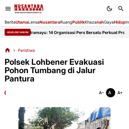
Berita
Utama
Lensa
Nusantara
Ruang
Publik
Khaza
nah
Gaya
Hidup
I
i FKJI Indramayu: 14 Organisasi Pers Bersatu Perkuat Profesion
HEADLINE HARI INI
Peristiwa
Polsek Lohbener Evakuasi
Pohon Tumbang di Jalur
Pantura