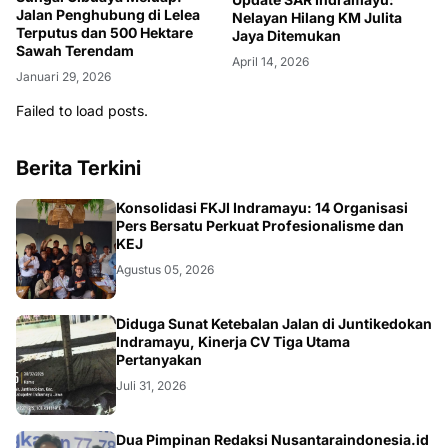
Jalan Penghubung di Lelea
Nelayan Hilang KM Julita
Terputus dan 500 Hektare
Jaya Ditemukan
Sawah Terendam
April 14, 2026
Januari 29, 2026
Failed to load posts.
Berita Terkini
Konsolidasi FKJI Indramayu: 14 Organisasi
Pers Bersatu Perkuat Profesionalisme dan
KEJ
Agustus 05, 2026
KRIMINAL
Diduga Sunat Ketebalan Jalan di Juntikedokan
Indramayu, Kinerja CV Tiga Utama
Pertanyakan
Juli 31, 2026
Dua Pimpinan Redaksi Nusantaraindonesia.id