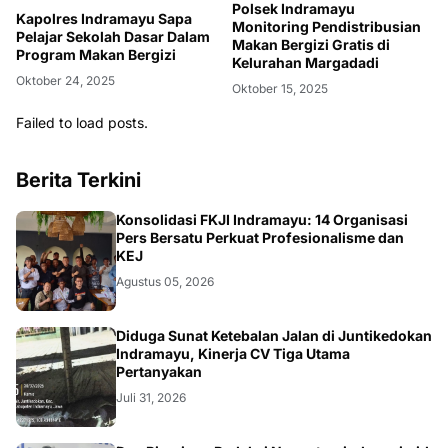
Polsek Indramayu
Kapolres Indramayu Sapa
Monitoring Pendistribusian
Pelajar Sekolah Dasar Dalam
Makan Bergizi Gratis di
Program Makan Bergizi
Kelurahan Margadadi
Oktober 24, 2025
Oktober 15, 2025
Failed to load posts.
Berita Terkini
Konsolidasi FKJI Indramayu: 14 Organisasi
Pers Bersatu Perkuat Profesionalisme dan
KEJ
Agustus 05, 2026
KRIMINAL
Diduga Sunat Ketebalan Jalan di Juntikedokan
Indramayu, Kinerja CV Tiga Utama
Pertanyakan
Juli 31, 2026