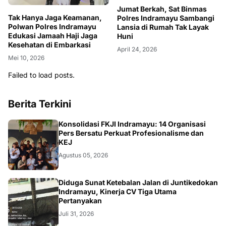
Jumat Berkah, Sat Binmas
Tak Hanya Jaga Keamanan,
Polres Indramayu Sambangi
Polwan Polres Indramayu
Lansia di Rumah Tak Layak
Edukasi Jamaah Haji Jaga
Huni
Kesehatan di Embarkasi
April 24, 2026
Mei 10, 2026
Failed to load posts.
Berita Terkini
Konsolidasi FKJI Indramayu: 14 Organisasi
Pers Bersatu Perkuat Profesionalisme dan
KEJ
Agustus 05, 2026
KRIMINAL
Diduga Sunat Ketebalan Jalan di Juntikedokan
Indramayu, Kinerja CV Tiga Utama
Pertanyakan
Juli 31, 2026