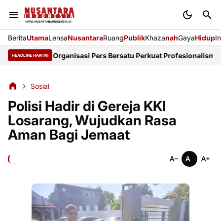
Berita
Utama
Lensa
Nusantara
Ruang
Publik
Khaza
nah
Gaya
Hidup
I
mayu: 14 Organisasi Pers Bersatu Perkuat Profesionalisme dan KE
HEADLINE HARI INI
Sosial
Polisi Hadir di Gereja KKI
Losarang, Wujudkan Rasa
Aman Bagi Jemaat