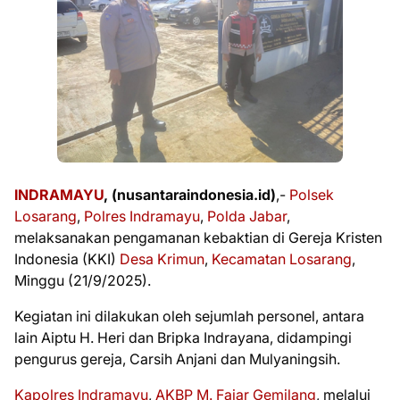
INDRAMAYU
, (nusantaraindonesia.id)
,-
Polsek
Losarang
,
Polres Indramayu
,
Polda Jabar
,
melaksanakan pengamanan kebaktian di Gereja Kristen
Indonesia (KKI)
Desa Krimun
,
Kecamatan Losarang
,
Minggu (21/9/2025).
Kegiatan ini dilakukan oleh sejumlah personel, antara
lain Aiptu H. Heri dan Bripka Indrayana, didampingi
pengurus gereja, Carsih Anjani dan Mulyaningsih.
Kapolres Indramayu
,
AKBP M. Fajar Gemilang
, melalui