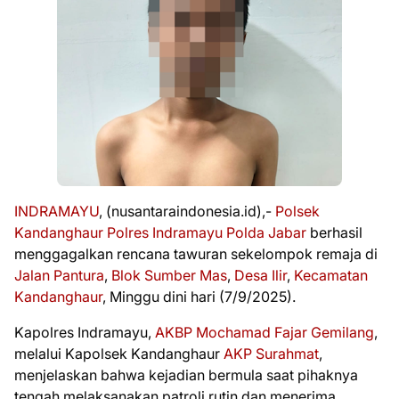
INDRAMAYU
, (nusantaraindonesia.id),-
Polsek
Kandanghaur
Polres Indramayu
Polda Jabar
berhasil
menggagalkan rencana tawuran sekelompok remaja di
Jalan Pantura
,
Blok Sumber Mas
,
Desa Ilir
,
Kecamatan
Kandanghaur
, Minggu dini hari (7/9/2025).
Kapolres Indramayu,
AKBP Mochamad Fajar Gemilang
,
melalui Kapolsek Kandanghaur
AKP Surahmat
,
menjelaskan bahwa kejadian bermula saat pihaknya
tengah melaksanakan patroli rutin dan menerima