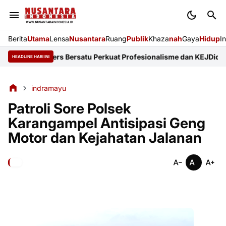
Berita
Utama
Lensa
Nusantara
Ruang
Publik
Khaza
nah
Gaya
Hidup
I
anisasi Pers Bersatu Perkuat Profesionalisme dan KEJ
Diduga Suna
HEADLINE HARI INI
indramayu
Patroli Sore Polsek
Karangampel Antisipasi Geng
Motor dan Kejahatan Jalanan