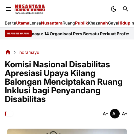
Berita
Utama
Lensa
Nusantara
Ruang
Publik
Khaza
nah
Gaya
Hidup
I
JI Indramayu: 14 Organisasi Pers Bersatu Perkuat Profesionalism
HEADLINE HARI INI
indramayu
Komisi Nasional Disabilitas
Apresiasi Upaya Kilang
Balongan Menciptakan Ruang
Inklusi bagi Penyandang
Disabilitas