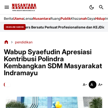
Berita
Utama
Lensa
Nusantara
Ruang
Publik
Khaza
nah
Gaya
Hidup
I
nisasi Pers Bersatu Perkuat Profesionalisme dan KEJ
Diduga Sunat
HEADLINE HARI INI
pendidikan
Wabup Syaefudin Apresiasi
Kontribusi Polindra
Kembangkan SDM Masyarakat
Indramayu