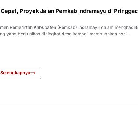
Cepat, Proyek Jalan Pemkab Indramayu di Pringgac
men Pemerintah Kabupaten (Pemkab) Indramayu dalam menghadir
ang yang berkualitas di tingkat desa kembali membuahkan hasil
rgi yang apik antara pemangku kebijakan dan penyedia jasa, proyek
i Desa Pringgacala, Kecamatan Kar
Selengkapnya