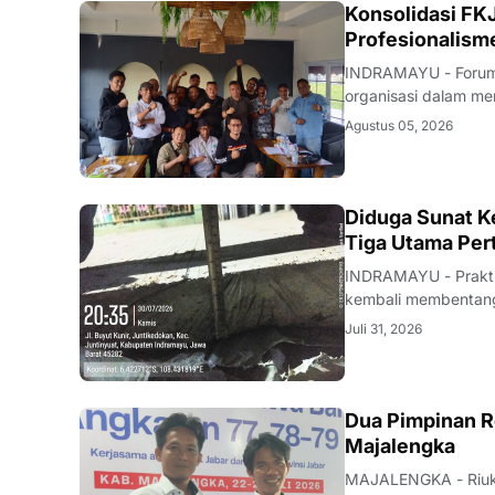
Konsolidasi FKJ
Profesionalism
INDRAMAYU - Forum 
organisasi dalam men
rapat konsolidasi i
Agustus 05, 2026
Rabu (5/8/2026).Pe
KRIMINAL
Diduga Sunat Ke
Tiga Utama Per
INDRAMAYU - Praktik
kembali membentang 
Desa Juntikedokan I
Juli 31, 2026
ditemukannya indika
Dua Pimpinan R
Majalengka
MAJALENGKA - Riuk d