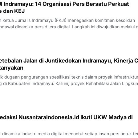
I Indramayu: 14 Organisasi Pers Bersatu Perkuat
e dan KEJ
Ketua Jurnalis Indramayu (FKJI) menegaskan komitmen kesolidan
gawal dinamika pers di era digital. Langkah ini diwujudkan melalui 
nternal bertempat di Rumah Makan Payoe, Jalan Olahraga, Indramayu
rtemuan yang ber
tebalan Jalan di Juntikedokan Indramayu, Kinerja 
tanyakan
 dugaan pengurangan spesifikasi teknis dalam proyek infrastruktu
di Kabupaten Indramayu. Kali ini, proyek Rehabilitasi Jalan Lingku
, Kecamatan Juntinyuat, berada di bawah sorotan tajam lantaran
si pengerjaan yang
edaksi Nusantaraindonesia.id Ikuti UKW Madya di
inamika industri media digital menuntut setiap insan pers untuk te