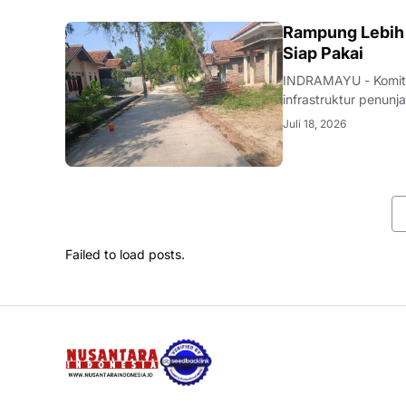
LOKAL
Rampung Lebih 
Siap Pakai
INDRAMAYU - Komit
infrastruktur penunj
nyata. Melalui sine
Juli 18, 2026
rehabilitasi jalan d
Failed to load posts.