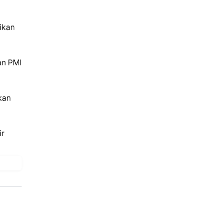
ikan
an PMI
kan
ir