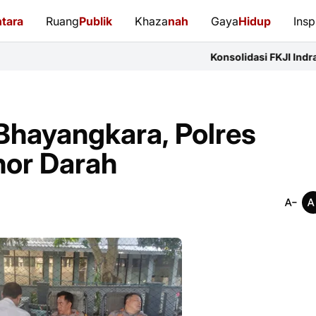
tara
Ruang
Publik
Khaza
nah
Gaya
Hidup
Insp
Konsolidasi FKJI Indramayu: 14 Organi
hayangkara, Polres
nor Darah