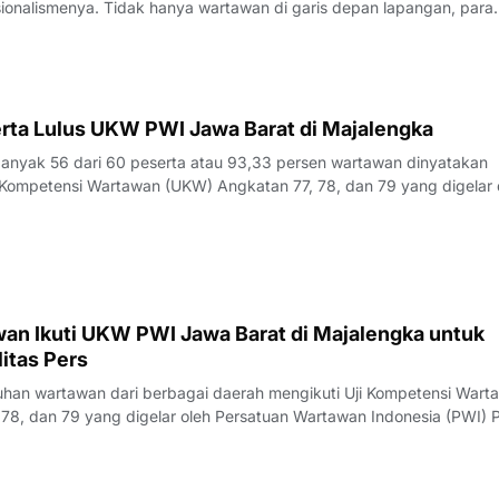
sionalismenya. Tidak hanya wartawan di garis depan lapangan, para
 merasa perlu kembali bercermin dan menguji kapasitas diri demi m
k yang disajik
rta Lulus UKW PWI Jawa Barat di Majalengka
yak 56 dari 60 peserta atau 93,33 persen wartawan dinyatakan
Kompetensi Wartawan (UKW) Angkatan 77, 78, dan 79 yang digelar 
23 Juli 2026.Penguji UKW, Rita, menyampaikan hasil evaluasi akhi
rlangsung pada Kamis (23/7/
an Ikuti UKW PWI Jawa Barat di Majalengka untuk
itas Pers
an wartawan dari berbagai daerah mengikuti Uji Kompetensi Wart
78, dan 79 yang digelar oleh Persatuan Wartawan Indonesia (PWI) P
engka, Rabu (22/7/2026).Pelaksana Tugas (Plt) Ketua PWI Jawa Bar
nyampaikan bahwa UK