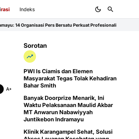
i
rasi
Indeks
sasi Pers Bersatu Perkuat Profesionalisme dan KEJ
Diduga Sunat K
Sorotan
PWI ls Ciamis dan Elemen
Masyarakat Tegas Tolak Kehadiran
Bahar Smith
Banyak Doorprize Menarik, Ini
Waktu Pelaksanaan Maulid Akbar
MT Anwarun Nabawiyyah
Juntikebon Indramayu
Klinik Karangampel Sehat, Solusi
Akses Layanan Kesehatan yang