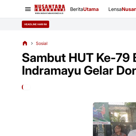
Berita
Utama
Lensa
Nusan
HEADLINE HARI INI
Sosial
Sambut HUT Ke-79 B
Indramayu Gelar Do