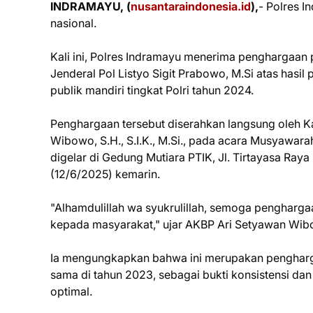
INDRAMAYU, (
nusantaraindonesia.id
),
- Polres 
nasional.
Kali ini, Polres Indramayu menerima penghargaan p
Jenderal Pol Listyo Sigit Prabowo, M.Si atas hasi
publik mandiri tingkat Polri tahun 2024.
Penghargaan tersebut diserahkan langsung oleh K
Wibowo, S.H., S.I.K., M.Si., pada acara Musyawa
digelar di Gedung Mutiara PTIK, Jl. Tirtayasa Raya
(12/6/2025) kemarin.
"Alhamdulillah wa syukrulillah, semoga penghargaa
kepada masyarakat," ujar AKBP Ari Setyawan Wib
Ia mengungkapkan bahwa ini merupakan pengharga
sama di tahun 2023, sebagai bukti konsistensi d
optimal.