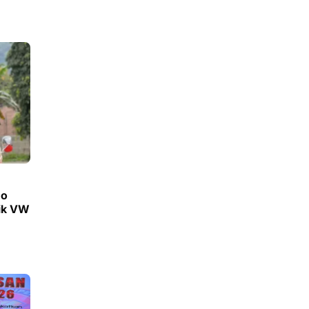
mo
aik VW