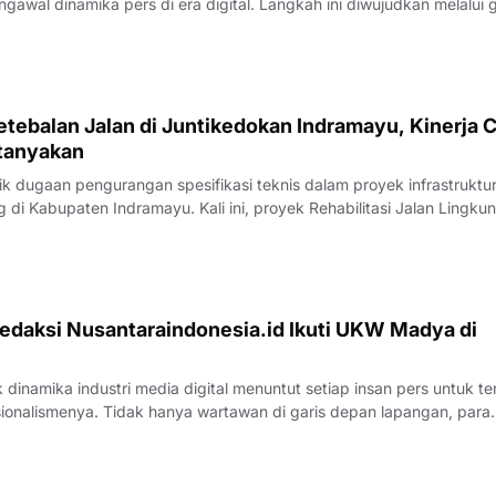
gawal dinamika pers di era digital. Langkah ini diwujudkan melalui 
nternal bertempat di Rumah Makan Payoe, Jalan Olahraga, Indramayu
rtemuan yang ber
tebalan Jalan di Juntikedokan Indramayu, Kinerja 
tanyakan
 dugaan pengurangan spesifikasi teknis dalam proyek infrastruktu
di Kabupaten Indramayu. Kali ini, proyek Rehabilitasi Jalan Lingku
, Kecamatan Juntinyuat, berada di bawah sorotan tajam lantaran
si pengerjaan yang
edaksi Nusantaraindonesia.id Ikuti UKW Madya di
inamika industri media digital menuntut setiap insan pers untuk te
sionalismenya. Tidak hanya wartawan di garis depan lapangan, para
 merasa perlu kembali bercermin dan menguji kapasitas diri demi m
k yang disajik