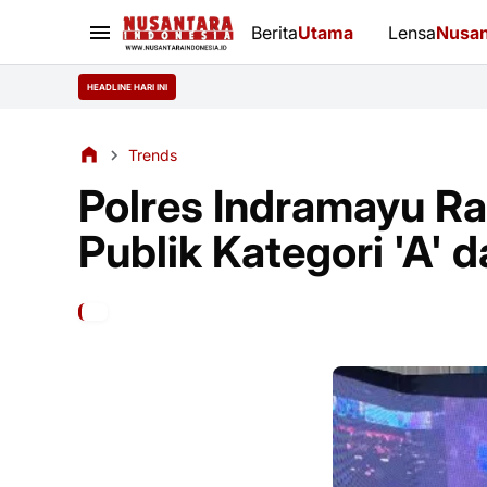
Berita
Utama
Lensa
Nusan
HEADLINE HARI INI
Trends
Polres Indramayu R
Publik Kategori 'A' d