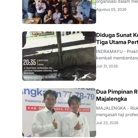
organisasi dalam men
rapat konsolidasi i
Agustus 05, 2026
Rabu (5/8/2026).Pe
KRIMINAL
Diduga Sunat Ke
Tiga Utama Per
INDRAMAYU - Praktik
kembali membentang 
Desa Juntikedokan I
Juli 31, 2026
ditemukannya indika
Dua Pimpinan R
Majalengka
MAJALENGKA - Riuk d
mengasah taji profe
nakhoda redaksi pun
Juli 23, 2026
mutu karya jurnalisti