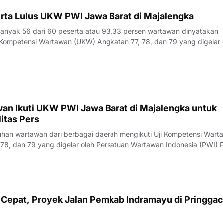
rta Lulus UKW PWI Jawa Barat di Majalengka
yak 56 dari 60 peserta atau 93,33 persen wartawan dinyatakan
Kompetensi Wartawan (UKW) Angkatan 77, 78, dan 79 yang digelar 
23 Juli 2026.Penguji UKW, Rita, menyampaikan hasil evaluasi akhi
rlangsung pada Kamis (23/7/
an Ikuti UKW PWI Jawa Barat di Majalengka untuk
itas Pers
an wartawan dari berbagai daerah mengikuti Uji Kompetensi Wart
78, dan 79 yang digelar oleh Persatuan Wartawan Indonesia (PWI) P
engka, Rabu (22/7/2026).Pelaksana Tugas (Plt) Ketua PWI Jawa Bar
nyampaikan bahwa UK
Cepat, Proyek Jalan Pemkab Indramayu di Pringgac