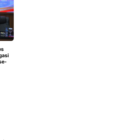
es
gasi
se-