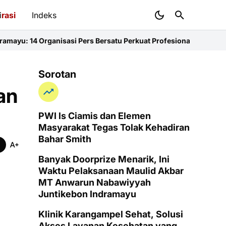
i
rasi
Indeks
asi Pers Bersatu Perkuat Profesionalisme dan KEJ
Diduga Sunat K
Sorotan
an
PWI ls Ciamis dan Elemen
Masyarakat Tegas Tolak Kehadiran
Bahar Smith
Banyak Doorprize Menarik, Ini
Waktu Pelaksanaan Maulid Akbar
MT Anwarun Nabawiyyah
Juntikebon Indramayu
Klinik Karangampel Sehat, Solusi
Akses Layanan Kesehatan yang