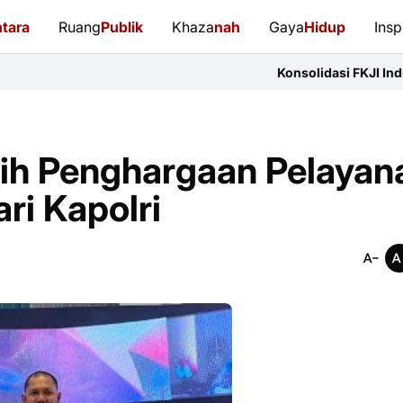
tara
Ruang
Publik
Khaza
nah
Gaya
Hidup
Insp
Konsolidasi FKJI Indramayu: 14 Organis
aih Penghargaan Pelayan
ari Kapolri