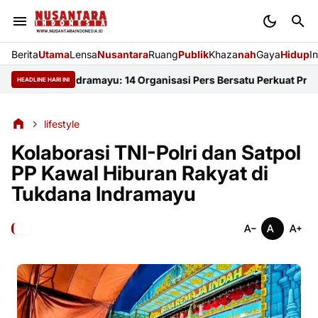
Berita
Utama
Lensa
Nusantara
Ruang
Publik
Khaza
nah
Gaya
Hidup
I
i FKJI Indramayu: 14 Organisasi Pers Bersatu Perkuat Profesion
HEADLINE HARI INI
lifestyle
Kolaborasi TNI-Polri dan Satpol
PP Kawal Hiburan Rakyat di
Tukdana Indramayu