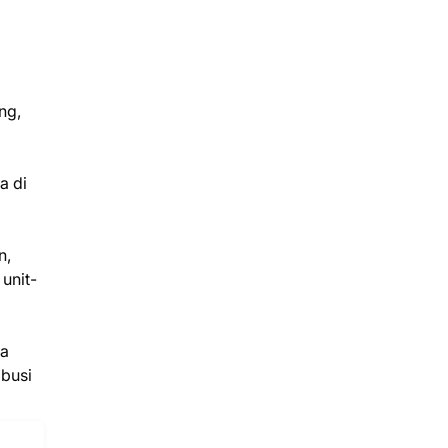
ng,
a di
n,
unit-
da
ibusi