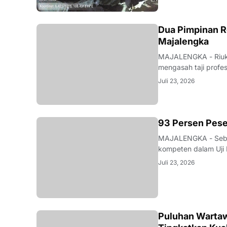
Dua Pimpinan R
Majalengka
MAJALENGKA - Riuk d
mengasah taji profe
nakhoda redaksi pun
Juli 23, 2026
mutu karya jurnalisti
93 Persen Pese
MAJALENGKA - Seban
kompeten dalam Uji 
Majalengka pada 22–
Juli 23, 2026
pengumuman yang be
Puluhan Wartaw