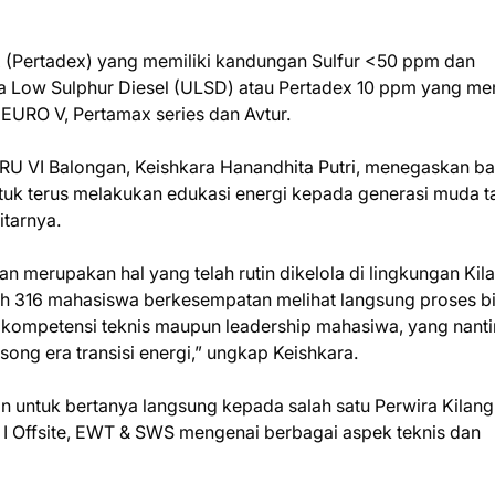
x (Pertadex) yang memiliki kandungan Sulfur <50 ppm dan
a Low Sulphur Diesel (ULSD) atau Pertadex 10 ppm yang mem
URO V, Pertamax series dan Avtur.
RU VI Balongan, Keishkara Hanandhita Putri, menegaskan b
tuk terus melakukan edukasi energi kepada generasi muda t
itarnya.
kan merupakan hal yang telah rutin dikelola di lingkungan Kil
dah 316 mahasiswa berkesempatan melihat langsung proses bi
n kompetensi teknis maupun leadership mahasiwa, yang nant
ng era transisi energi,” ungkap Keishkara.
n untuk bertanya langsung kepada salah satu Perwira Kilang
 I Offsite, EWT & SWS mengenai berbagai aspek teknis dan