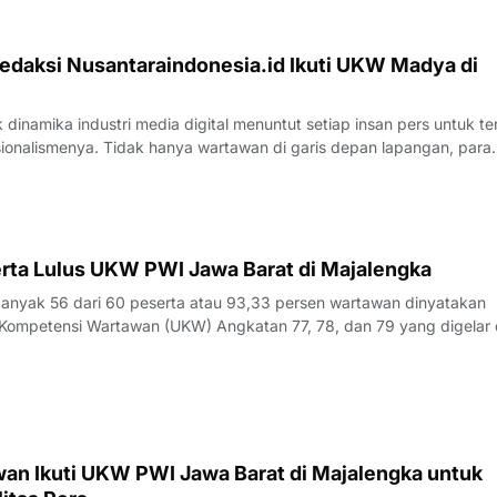
edaksi Nusantaraindonesia.id Ikuti UKW Madya di
inamika industri media digital menuntut setiap insan pers untuk te
sionalismenya. Tidak hanya wartawan di garis depan lapangan, para
 merasa perlu kembali bercermin dan menguji kapasitas diri demi m
k yang disajik
rta Lulus UKW PWI Jawa Barat di Majalengka
yak 56 dari 60 peserta atau 93,33 persen wartawan dinyatakan
Kompetensi Wartawan (UKW) Angkatan 77, 78, dan 79 yang digelar 
23 Juli 2026.Penguji UKW, Rita, menyampaikan hasil evaluasi akhi
rlangsung pada Kamis (23/7/
an Ikuti UKW PWI Jawa Barat di Majalengka untuk