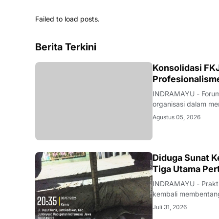
Failed to load posts.
Berita Terkini
Konsolidasi FKJ
Profesionalism
INDRAMAYU - Forum 
organisasi dalam men
rapat konsolidasi i
Agustus 05, 2026
Rabu (5/8/2026).Pe
KRIMINAL
Diduga Sunat Ke
Tiga Utama Per
INDRAMAYU - Praktik
kembali membentang 
Desa Juntikedokan I
Juli 31, 2026
ditemukannya indika