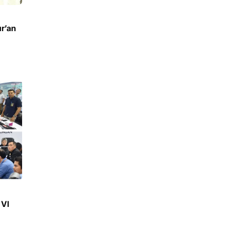
r’an
VI