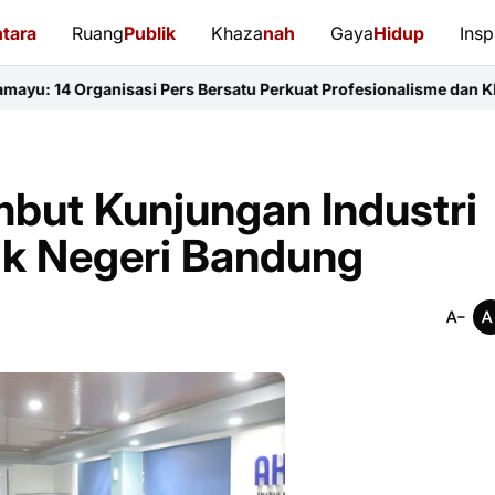
tara
Ruang
Publik
Khaza
nah
Gaya
Hidup
Insp
asi Pers Bersatu Perkuat Profesionalisme dan KEJ
Diduga Sunat Ke
but Kunjungan Industri
ik Negeri Bandung