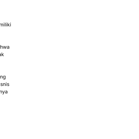
iliki
ahwa
ak
ang
snis
inya