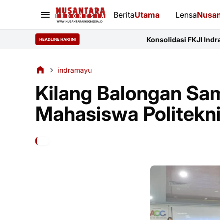
Berita
Utama
Lensa
Nusan
Konsolidasi FKJI Indramayu: 14 Organis
HEADLINE HARI INI
indramayu
Kilang Balongan Sam
Mahasiswa Politekn