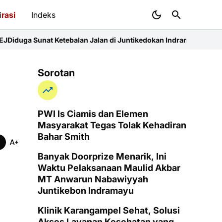
i
rasi
Indeks
tebalan Jalan di Juntikedokan Indramayu, Kinerja CV Tiga Utama
Sorotan
PWI ls Ciamis dan Elemen
Masyarakat Tegas Tolak Kehadiran
Bahar Smith
Banyak Doorprize Menarik, Ini
Waktu Pelaksanaan Maulid Akbar
MT Anwarun Nabawiyyah
Juntikebon Indramayu
Klinik Karangampel Sehat, Solusi
Akses Layanan Kesehatan yang