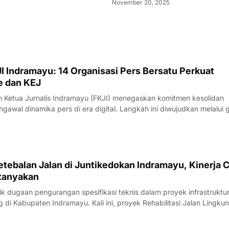
November 20, 2025
I Indramayu: 14 Organisasi Pers Bersatu Perkuat
e dan KEJ
Ketua Jurnalis Indramayu (FKJI) menegaskan komitmen kesolidan
gawal dinamika pers di era digital. Langkah ini diwujudkan melalui 
nternal bertempat di Rumah Makan Payoe, Jalan Olahraga, Indramayu
rtemuan yang ber
tebalan Jalan di Juntikedokan Indramayu, Kinerja 
tanyakan
 dugaan pengurangan spesifikasi teknis dalam proyek infrastruktu
di Kabupaten Indramayu. Kali ini, proyek Rehabilitasi Jalan Lingku
, Kecamatan Juntinyuat, berada di bawah sorotan tajam lantaran
si pengerjaan yang