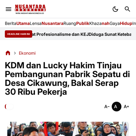
Berita
Utama
Lensa
Nusantara
Ruang
Publik
Khaza
nah
Gaya
Hidup
I
tu Perkuat Profesionalisme dan KEJ
Diduga Sunat Ketebalan Jalan
HEADLINE HARI INI
Ekonomi
KDM dan Lucky Hakim Tinjau
Pembangunan Pabrik Sepatu di
Desa Cikawung, Bakal Serap
30 Ribu Pekerja