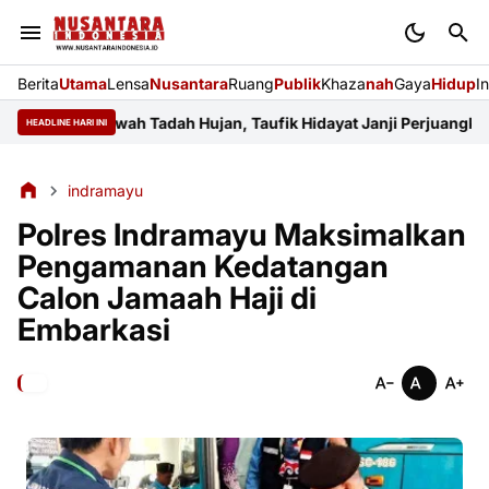
Berita
Utama
Lensa
Nusantara
Ruang
Publik
Khaza
nah
Gaya
Hidup
I
hkan Sawah Tadah Hujan, Taufik Hidayat Janji Perjuangkan Angga
HEADLINE HARI INI
indramayu
Polres Indramayu Maksimalkan
Pengamanan Kedatangan
Calon Jamaah Haji di
Embarkasi