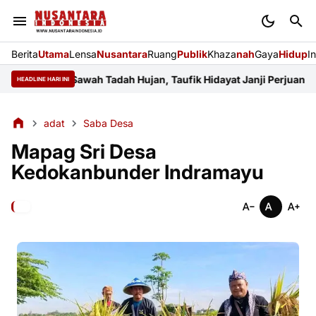
Berita
Utama
Lensa
Nusantara
Ruang
Publik
Khaza
nah
Gaya
Hidup
I
eluhkan Sawah Tadah Hujan, Taufik Hidayat Janji Perjuangkan An
HEADLINE HARI INI
adat
Saba Desa
Mapag Sri Desa
Kedokanbunder Indramayu