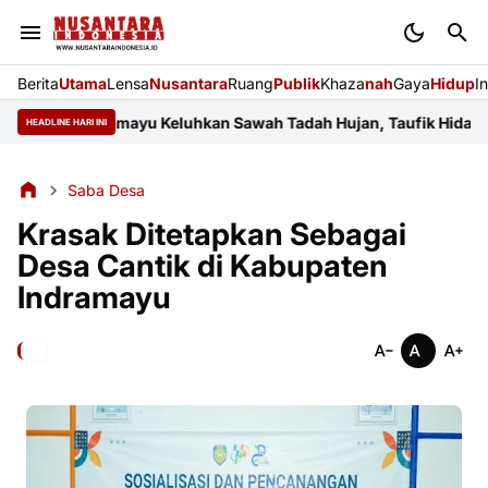
Berita
Utama
Lensa
Nusantara
Ruang
Publik
Khaza
nah
Gaya
Hidup
I
yar Indramayu Keluhkan Sawah Tadah Hujan, Taufik Hidayat Janji
HEADLINE HARI INI
Saba Desa
Krasak Ditetapkan Sebagai
Desa Cantik di Kabupaten
Indramayu