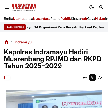
Berita
Utama
Lensa
Nusantara
Ruang
Publik
Khaza
nah
Gaya
Hidup
I
JI Indramayu: 14 Organisasi Pers Bersatu Perkuat Profesionalism
HEADLINE HARI INI
indramayu
Kapolres Indramayu Hadiri
Musrenbang RPJMD dan RKPD
Tahun 2025–2029