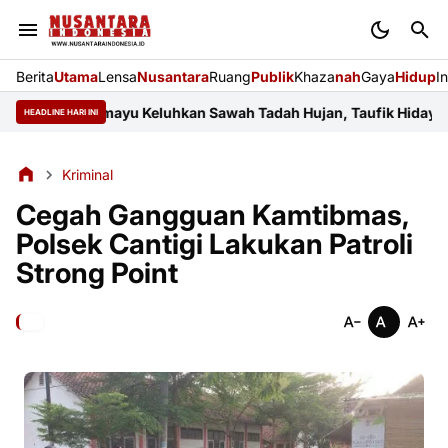
Berita
Utama
Lensa
Nusantara
Ruang
Publik
Khaza
nah
Gaya
Hidup
I
yar Indramayu Keluhkan Sawah Tadah Hujan, Taufik Hidayat Janji 
HEADLINE HARI INI
Kriminal
Cegah Gangguan Kamtibmas,
Polsek Cantigi Lakukan Patroli
Strong Point