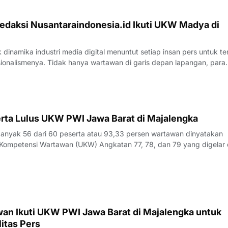
edaksi Nusantaraindonesia.id Ikuti UKW Madya di
inamika industri media digital menuntut setiap insan pers untuk te
sionalismenya. Tidak hanya wartawan di garis depan lapangan, para
 merasa perlu kembali bercermin dan menguji kapasitas diri demi m
k yang disajik
rta Lulus UKW PWI Jawa Barat di Majalengka
yak 56 dari 60 peserta atau 93,33 persen wartawan dinyatakan
Kompetensi Wartawan (UKW) Angkatan 77, 78, dan 79 yang digelar 
23 Juli 2026.Penguji UKW, Rita, menyampaikan hasil evaluasi akhi
rlangsung pada Kamis (23/7/
an Ikuti UKW PWI Jawa Barat di Majalengka untuk
itas Pers