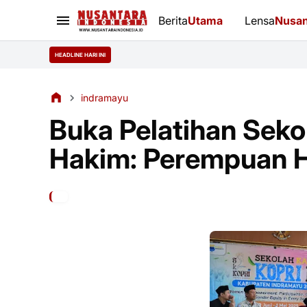
Berita
Utama
Lensa
Nusan
HEADLINE HARI INI
indramayu
Buka Pelatihan Seko
Hakim: Perempuan H