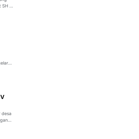
t SH di
giatan
gelaran
, pada
CV
r desa
ngan