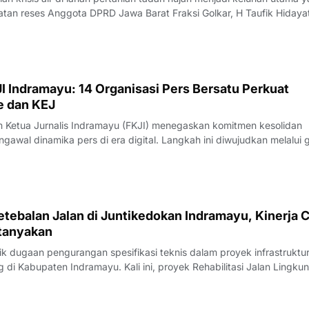
tan reses Anggota DPRD Jawa Barat Fraksi Golkar, H Taufik Hidaya
camatan Krangkeng, Kabupaten Indramayu, Sabtu (08/08/2026).Ke
awasan penyelengg
I Indramayu: 14 Organisasi Pers Bersatu Perkuat
e dan KEJ
Ketua Jurnalis Indramayu (FKJI) menegaskan komitmen kesolidan
gawal dinamika pers di era digital. Langkah ini diwujudkan melalui 
nternal bertempat di Rumah Makan Payoe, Jalan Olahraga, Indramayu
rtemuan yang ber
tebalan Jalan di Juntikedokan Indramayu, Kinerja 
tanyakan
 dugaan pengurangan spesifikasi teknis dalam proyek infrastruktu
di Kabupaten Indramayu. Kali ini, proyek Rehabilitasi Jalan Lingku
, Kecamatan Juntinyuat, berada di bawah sorotan tajam lantaran
si pengerjaan yang