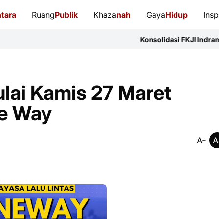
tara
Ruang
Publik
Khaza
nah
Gaya
Hidup
Insp
Konsolidasi FKJI Indramayu: 14 Organisa
lai Kamis 27 Maret
ne Way