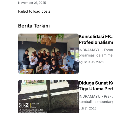
November 21, 2025
Failed to load posts.
Berita Terkini
Konsolidasi FKJ
Profesionalism
INDRAMAYU - Forum 
organisasi dalam men
rapat konsolidasi i
Agustus 05, 2026
Rabu (5/8/2026).Pe
KRIMINAL
Diduga Sunat Ke
Tiga Utama Per
INDRAMAYU - Praktik
kembali membentang 
Desa Juntikedokan I
Juli 31, 2026
ditemukannya indika