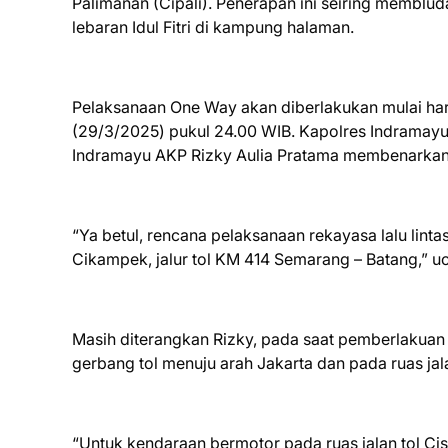
Palimanan (Cipali). Penerapan ini seiring memblu
lebaran Idul Fitri di kampung halaman.
Pelaksanaan One Way akan diberlakukan mulai har
(29/3/2025) pukul 24.00 WIB. Kapolres Indramayu
Indramayu AKP Rizky Aulia Pratama membenarkan r
“Ya betul, rencana pelaksanaan rekayasa lalu linta
Cikampek, jalur tol KM 414 Semarang – Batang,” u
Masih diterangkan Rizky, pada saat pemberlakua
gerbang tol menuju arah Jakarta dan pada ruas jala
“Untuk kendaraan bermotor pada ruas jalan tol Ci