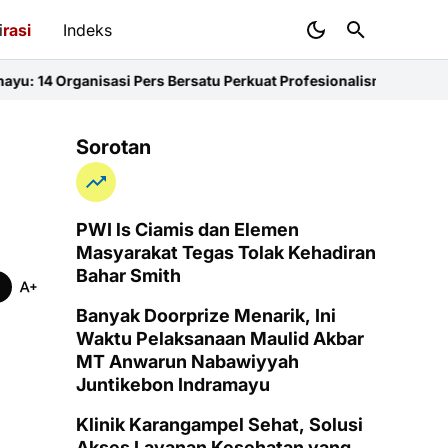
i
rasi
Indeks
si Pers Bersatu Perkuat Profesionalisme dan KEJ
Diduga Sunat Ket
Sorotan
PWI ls Ciamis dan Elemen
Masyarakat Tegas Tolak Kehadiran
Bahar Smith
Banyak Doorprize Menarik, Ini
Waktu Pelaksanaan Maulid Akbar
MT Anwarun Nabawiyyah
Juntikebon Indramayu
Klinik Karangampel Sehat, Solusi
Akses Layanan Kesehatan yang