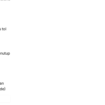
 tol
enutup
aan
Ade)