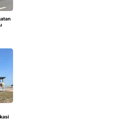
gatan
u
kasi