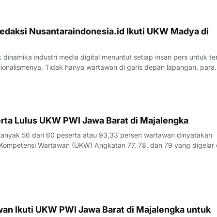
edaksi Nusantaraindonesia.id Ikuti UKW Madya di
inamika industri media digital menuntut setiap insan pers untuk te
sionalismenya. Tidak hanya wartawan di garis depan lapangan, para
 merasa perlu kembali bercermin dan menguji kapasitas diri demi m
k yang disajik
rta Lulus UKW PWI Jawa Barat di Majalengka
yak 56 dari 60 peserta atau 93,33 persen wartawan dinyatakan
Kompetensi Wartawan (UKW) Angkatan 77, 78, dan 79 yang digelar 
23 Juli 2026.Penguji UKW, Rita, menyampaikan hasil evaluasi akhi
rlangsung pada Kamis (23/7/
an Ikuti UKW PWI Jawa Barat di Majalengka untuk