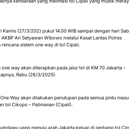
daknya kendaraan yang melintasi tol Cipali yang mudik mera
i Kamis (27/3/202) pukul 14.00 WIB sampai dengan hari Sab
 AKBP Ari Setyawan Wibowo melalui Kasat Lantas Polres
encana sistem one way di tol Cipali.
s one way akan diterapkan pada jalur tol di KM 70 Jakarta –
capnya, Rabu (26/3/2025).
n One Way akan dilakukan penutupan pada semua pintu masu
n tol Cikopo – Palimanan (Cipali).
sumdawu yang menuju arah Jakarta keluar di gerbang tol Ci