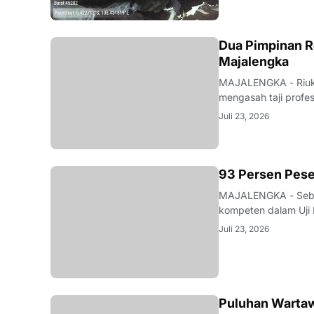
Dua Pimpinan R
Majalengka
MAJALENGKA - Riuk d
mengasah taji profe
nakhoda redaksi pun
Juli 23, 2026
mutu karya jurnalisti
93 Persen Pese
MAJALENGKA - Seban
kompeten dalam Uji 
Majalengka pada 22–
Juli 23, 2026
pengumuman yang be
Puluhan Wartaw