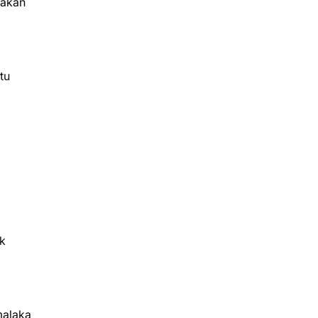
yakan
tu
k
malaka