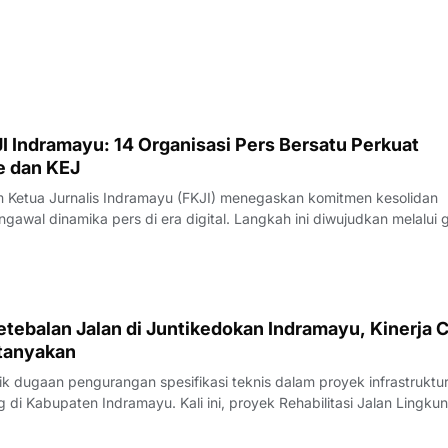
I Indramayu: 14 Organisasi Pers Bersatu Perkuat
e dan KEJ
Ketua Jurnalis Indramayu (FKJI) menegaskan komitmen kesolidan
gawal dinamika pers di era digital. Langkah ini diwujudkan melalui 
nternal bertempat di Rumah Makan Payoe, Jalan Olahraga, Indramayu
rtemuan yang ber
tebalan Jalan di Juntikedokan Indramayu, Kinerja 
tanyakan
 dugaan pengurangan spesifikasi teknis dalam proyek infrastruktu
di Kabupaten Indramayu. Kali ini, proyek Rehabilitasi Jalan Lingku
, Kecamatan Juntinyuat, berada di bawah sorotan tajam lantaran
si pengerjaan yang