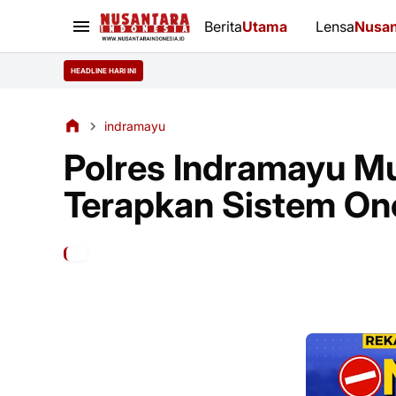
Berita
Utama
Lensa
Nusan
HEADLINE HARI INI
indramayu
Polres Indramayu Mu
Terapkan Sistem O