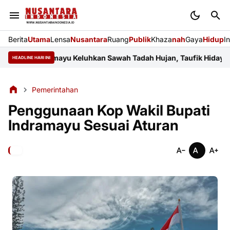
Berita
Utama
Lensa
Nusantara
Ruang
Publik
Khaza
nah
Gaya
Hidup
I
ar Indramayu Keluhkan Sawah Tadah Hujan, Taufik Hidayat Janji 
HEADLINE HARI INI
Pemerintahan
Penggunaan Kop Wakil Bupati
Indramayu Sesuai Aturan