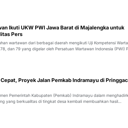
rlangsung pada Kamis (23/7/
an Ikuti UKW PWI Jawa Barat di Majalengka untuk
itas Pers
an wartawan dari berbagai daerah mengikuti Uji Kompetensi Wart
78, dan 79 yang digelar oleh Persatuan Wartawan Indonesia (PWI) P
engka, Rabu (22/7/2026).Pelaksana Tugas (Plt) Ketua PWI Jawa Bar
nyampaikan bahwa UK
Cepat, Proyek Jalan Pemkab Indramayu di Pringgac
men Pemerintah Kabupaten (Pemkab) Indramayu dalam menghadir
ang yang berkualitas di tingkat desa kembali membuahkan hasil
rgi yang apik antara pemangku kebijakan dan penyedia jasa, proyek
i Desa Pringgacala, Kecamatan Kar