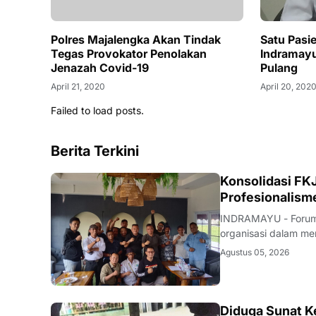
Polres Majalengka Akan Tindak
Satu Pasie
Tegas Provokator Penolakan
Indramay
Jenazah Covid-19
Pulang
April 21, 2020
April 20, 202
Failed to load posts.
Berita Terkini
Konsolidasi FKJ
Profesionalism
INDRAMAYU - Forum 
organisasi dalam men
rapat konsolidasi i
Agustus 05, 2026
Rabu (5/8/2026).Pe
Diduga Sunat Ke