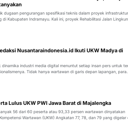
tanyakan
 dugaan pengurangan spesifikasi teknis dalam proyek infrastruktu
di Kabupaten Indramayu. Kali ini, proyek Rehabilitasi Jalan Lingku
, Kecamatan Juntinyuat, berada di bawah sorotan tajam lantaran
si pengerjaan yang
edaksi Nusantaraindonesia.id Ikuti UKW Madya di
inamika industri media digital menuntut setiap insan pers untuk te
sionalismenya. Tidak hanya wartawan di garis depan lapangan, para
 merasa perlu kembali bercermin dan menguji kapasitas diri demi m
k yang disajik
rta Lulus UKW PWI Jawa Barat di Majalengka
yak 56 dari 60 peserta atau 93,33 persen wartawan dinyatakan
Kompetensi Wartawan (UKW) Angkatan 77, 78, dan 79 yang digelar 
23 Juli 2026.Penguji UKW, Rita, menyampaikan hasil evaluasi akhi