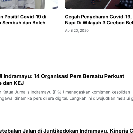
n Positif Covid-19 di
Cegah Penyebaran Covid-19,
u Sembuh dan Boleh
Napi Di Wilayah 3 Cirebon Be
April 20, 2020
0
I Indramayu: 14 Organisasi Pers Bersatu Perkuat
e dan KEJ
Ketua Jurnalis Indramayu (FKJI) menegaskan komitmen kesolidan
gawal dinamika pers di era digital. Langkah ini diwujudkan melalui 
nternal bertempat di Rumah Makan Payoe, Jalan Olahraga, Indramayu
rtemuan yang ber
tebalan Jalan di Juntikedokan Indramayu, Kinerja 