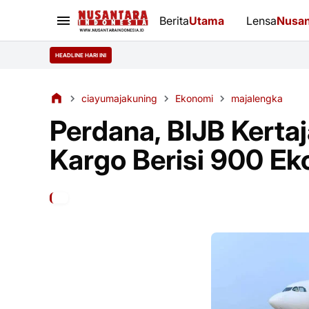
Berita
Utama
Lensa
Nusan
HEADLINE HARI INI
ciayumajakuning
Ekonomi
majalengka
Perdana, BIJB Kerta
Kargo Berisi 900 Ek