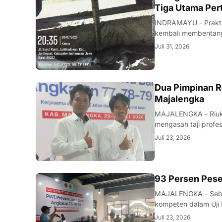
KRIMINAL
Tiga Utama Per
INDRAMAYU - Praktik
kembali membentang 
Desa Juntikedokan I
Juli 31, 2026
ditemukannya indika
Dua Pimpinan R
Majalengka
MAJALENGKA - Riuk d
mengasah taji profe
nakhoda redaksi pun
Juli 23, 2026
mutu karya jurnalisti
93 Persen Pese
MAJALENGKA - Seban
kompeten dalam Uji 
Majalengka pada 22–
Juli 23, 2026