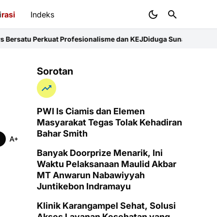
i
rasi
Indeks
uat Profesionalisme dan KEJ
Diduga Sunat Ketebalan Jalan di Jun
Sorotan
PWI ls Ciamis dan Elemen
Masyarakat Tegas Tolak Kehadiran
Bahar Smith
Banyak Doorprize Menarik, Ini
Waktu Pelaksanaan Maulid Akbar
MT Anwarun Nabawiyyah
Juntikebon Indramayu
Klinik Karangampel Sehat, Solusi
Akses Layanan Kesehatan yang