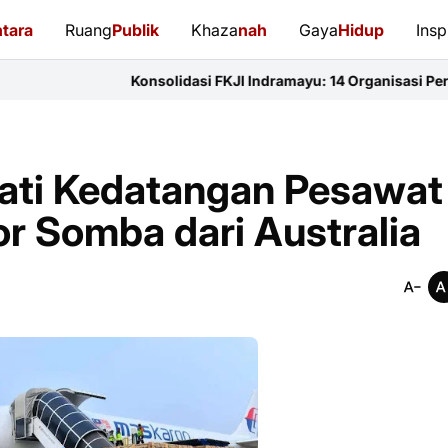
tara
Ruang
Publik
Khaza
nah
Gaya
Hidup
Insp
Konsolidasi FKJI Indramayu: 14 Organisasi Pers Bersatu Perk
jati Kedatangan Pesawat
or Somba dari Australia