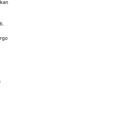
akan
ti.
argo
a