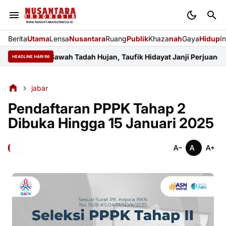
Berita
Utama
Lensa
Nusantara
Ruang
Publik
Khaza
nah
Gaya
Hidup
I
eluhkan Sawah Tadah Hujan, Taufik Hidayat Janji Perjuangkan An
HEADLINE HARI INI
jabar
Pendaftaran PPPK Tahap 2
Dibuka Hingga 15 Januari 2025