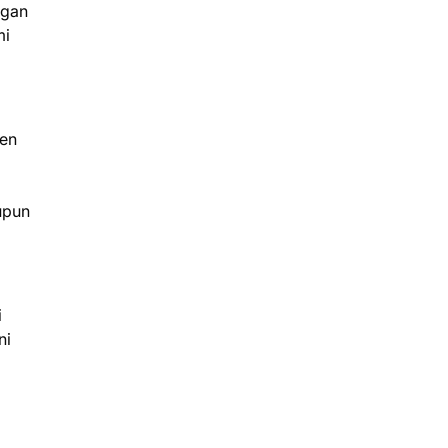
ngan
mi
ten
upun
i
ni