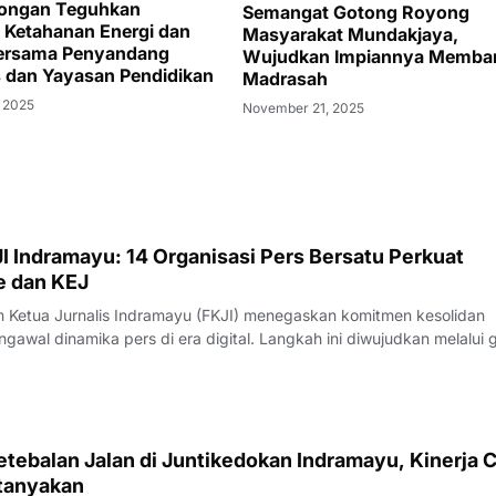
longan Teguhkan
Semangat ‎Gotong Royong
Ketahanan Energi dan
Masyarakat Mundakjaya,
Bersama Penyandang
Wujudkan Impiannya Memba
as dan Yayasan Pendidikan
Madrasah
 2025
November 21, 2025
I Indramayu: 14 Organisasi Pers Bersatu Perkuat
e dan KEJ
Ketua Jurnalis Indramayu (FKJI) menegaskan komitmen kesolidan
gawal dinamika pers di era digital. Langkah ini diwujudkan melalui 
nternal bertempat di Rumah Makan Payoe, Jalan Olahraga, Indramayu
rtemuan yang ber
tebalan Jalan di Juntikedokan Indramayu, Kinerja 
tanyakan