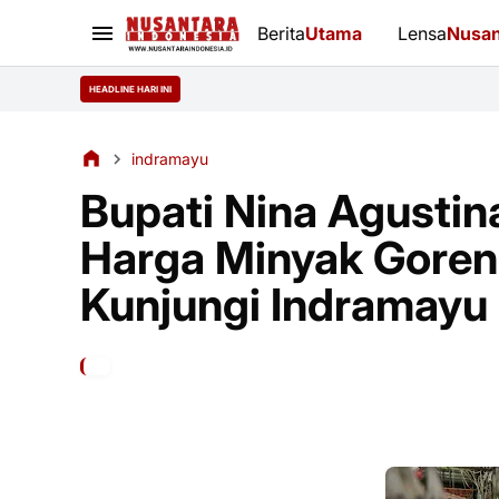
Berita
Utama
Lensa
Nusan
HEADLINE HARI INI
indramayu
Bupati Nina Agustin
Harga Minyak Goren
Kunjungi Indramayu