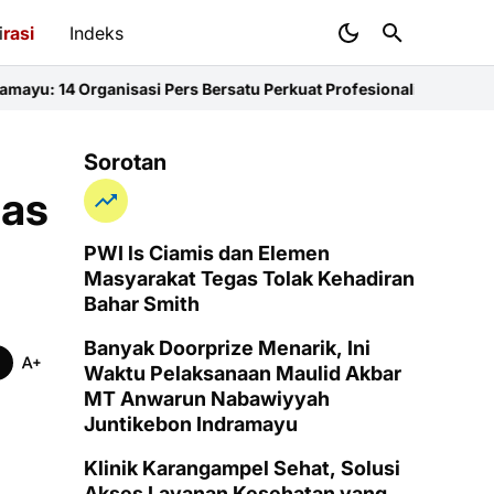
i
rasi
Indeks
sasi Pers Bersatu Perkuat Profesionalisme dan KEJ
Diduga Sunat K
Sorotan
tas
PWI ls Ciamis dan Elemen
Masyarakat Tegas Tolak Kehadiran
Bahar Smith
Banyak Doorprize Menarik, Ini
Waktu Pelaksanaan Maulid Akbar
MT Anwarun Nabawiyyah
Juntikebon Indramayu
Klinik Karangampel Sehat, Solusi
Akses Layanan Kesehatan yang