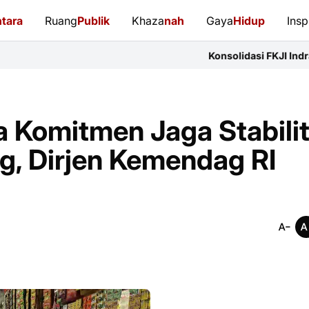
tara
Ruang
Publik
Khaza
nah
Gaya
Hidup
Insp
Konsolidasi FKJI Indramayu: 14 Organi
a Komitmen Jaga Stabili
g, Dirjen Kemendag RI