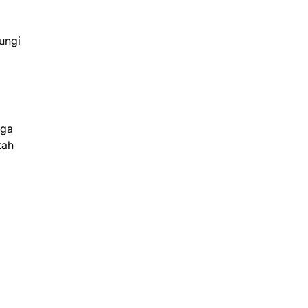
ungi
rga
tah