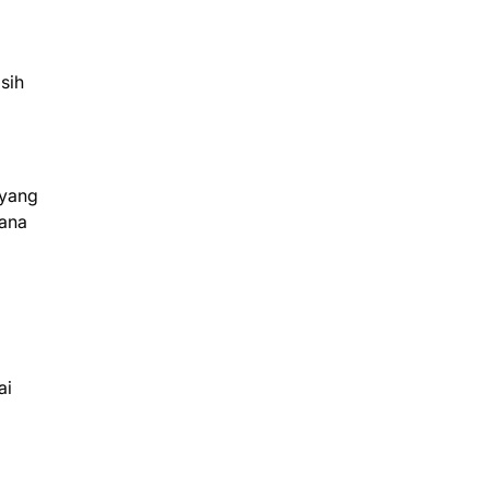
sih
 yang
mana
ai