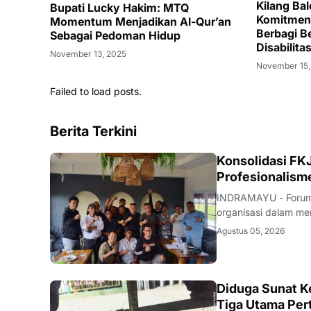
Kilang Ba
Bupati Lucky Hakim: MTQ
Komitmen 
Momentum Menjadikan Al-Qur’an
Berbagi 
Sebagai Pedoman Hidup
Disabilit
November 13, 2025
November 15,
Failed to load posts.
Berita Terkini
Konsolidasi FKJ
Profesionalism
INDRAMAYU - Forum 
organisasi dalam men
rapat konsolidasi i
Agustus 05, 2026
Rabu (5/8/2026).Pe
KRIMINAL
Diduga Sunat Ke
Tiga Utama Per