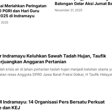
Balongan Gelar Aksi Jumat Be
tai Meriahkan Peringatan
 PGRI dan Hari Guru
November 21, 2025
2025 di Indramayu
, 2025
ar Indramayu Keluhkan Sawah Tadah Hujan, Taufik
Perjuangkan Anggaran Pertanian
 krisis air di lahan pertanian tadah hujan menjadi keluhan utama 
tan reses Anggota DPRD Jawa Barat Fraksi Golkar, H Taufik Hidaya
camatan Krangkeng, Kabupaten Indramayu, Sabtu (08/08/2026).Ke
awasan penyelengg
I Indramayu: 14 Organisasi Pers Bersatu Perkuat
e dan KEJ