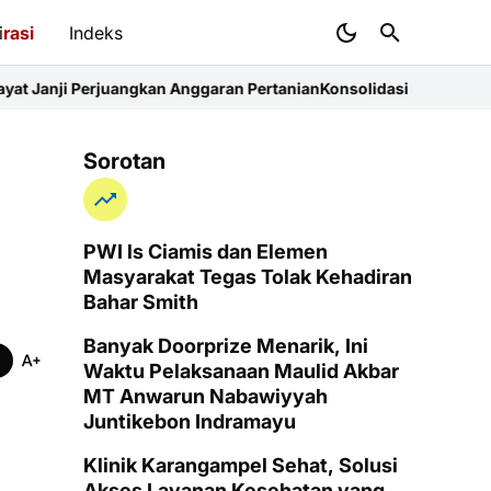
i
rasi
Indeks
ngkan Anggaran Pertanian
Konsolidasi FKJI Indramayu: 14 Organis
Sorotan
PWI ls Ciamis dan Elemen
Masyarakat Tegas Tolak Kehadiran
Bahar Smith
Banyak Doorprize Menarik, Ini
Waktu Pelaksanaan Maulid Akbar
MT Anwarun Nabawiyyah
Juntikebon Indramayu
Klinik Karangampel Sehat, Solusi
Akses Layanan Kesehatan yang