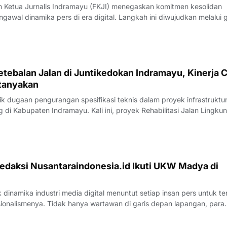
Ketua Jurnalis Indramayu (FKJI) menegaskan komitmen kesolidan
gawal dinamika pers di era digital. Langkah ini diwujudkan melalui 
nternal bertempat di Rumah Makan Payoe, Jalan Olahraga, Indramayu
rtemuan yang ber
tebalan Jalan di Juntikedokan Indramayu, Kinerja 
tanyakan
 dugaan pengurangan spesifikasi teknis dalam proyek infrastruktu
di Kabupaten Indramayu. Kali ini, proyek Rehabilitasi Jalan Lingku
, Kecamatan Juntinyuat, berada di bawah sorotan tajam lantaran
si pengerjaan yang
edaksi Nusantaraindonesia.id Ikuti UKW Madya di
inamika industri media digital menuntut setiap insan pers untuk te
sionalismenya. Tidak hanya wartawan di garis depan lapangan, para
 merasa perlu kembali bercermin dan menguji kapasitas diri demi m
k yang disajik