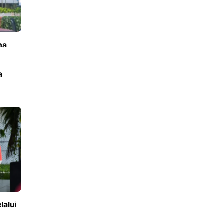
na
a
lalui