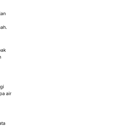
jan
mah.
pak
n
gi
a air
ata