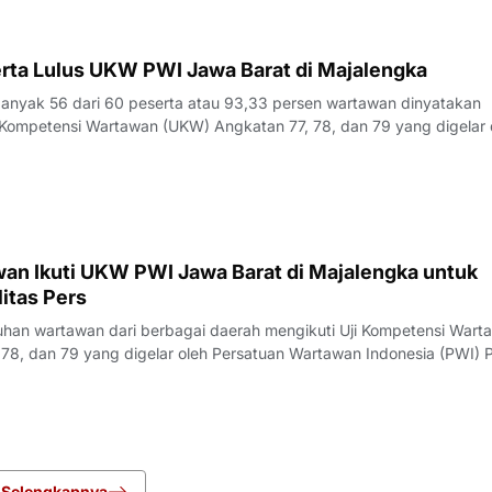
rta Lulus UKW PWI Jawa Barat di Majalengka
yak 56 dari 60 peserta atau 93,33 persen wartawan dinyatakan
Kompetensi Wartawan (UKW) Angkatan 77, 78, dan 79 yang digelar 
23 Juli 2026.Penguji UKW, Rita, menyampaikan hasil evaluasi akhi
rlangsung pada Kamis (23/7/
an Ikuti UKW PWI Jawa Barat di Majalengka untuk
itas Pers
an wartawan dari berbagai daerah mengikuti Uji Kompetensi Wart
78, dan 79 yang digelar oleh Persatuan Wartawan Indonesia (PWI) P
engka, Rabu (22/7/2026).Pelaksana Tugas (Plt) Ketua PWI Jawa Bar
nyampaikan bahwa UK
Selengkapnya