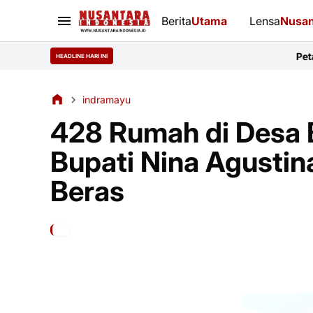
Berita
Utama
Lensa
Nusan
Petani Kalianyar In
HEADLINE HARI INI
indramayu
428 Rumah di Desa 
Bupati Nina Agustin
Beras