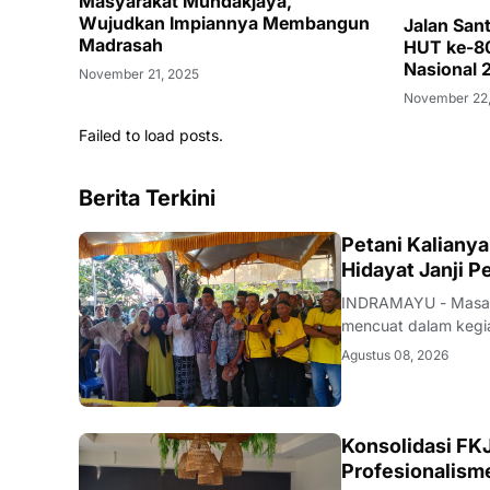
Masyarakat Mundakjaya,
Wujudkan Impiannya Membangun
Jalan San
Madrasah
HUT ke-80
Nasional 
November 21, 2025
November 22
Failed to load posts.
Berita Terkini
Petani Kaliany
Hidayat Janji 
INDRAMAYU - Masalah
mencuat dalam kegia
Desa Krangkeng, Ke
Agustus 08, 2026
dalam rangka peng
Konsolidasi FKJ
Profesionalism