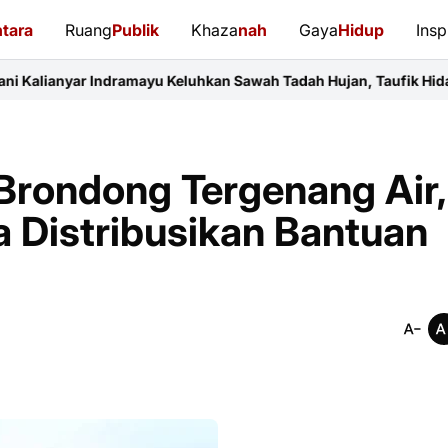
tara
Ruang
Publik
Khaza
nah
Gaya
Hidup
Insp
dramayu Keluhkan Sawah Tadah Hujan, Taufik Hidayat Janji Perjua
Brondong Tergenang Air,
a Distribusikan Bantuan