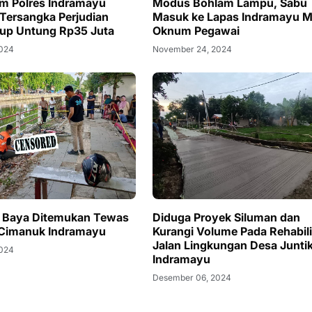
im Polres Indramayu
Modus Bohlam Lampu, Sabu
ersangka Perjudian
Masuk ke Lapas Indramayu Me
aup Untung Rp35 Juta
Oknum Pegawai
2024
November 24, 2024
h Baya Ditemukan Tewas
Diduga Proyek Siluman dan
 Cimanuk Indramayu
Kurangi Volume Pada Rehabili
Jalan Lingkungan Desa Junti
2024
Indramayu
Desember 06, 2024