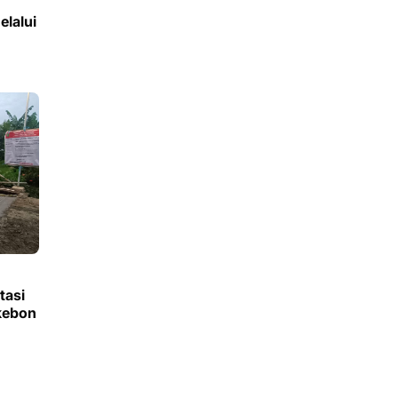
lalui
tasi
kebon