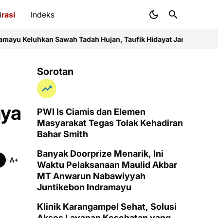
i
rasi
Indeks
n Sawah Tadah Hujan, Taufik Hidayat Janji Perjuangkan Anggaran
Sorotan
nya
PWI ls Ciamis dan Elemen
Masyarakat Tegas Tolak Kehadiran
Bahar Smith
Banyak Doorprize Menarik, Ini
Waktu Pelaksanaan Maulid Akbar
MT Anwarun Nabawiyyah
Juntikebon Indramayu
Klinik Karangampel Sehat, Solusi
Akses Layanan Kesehatan yang