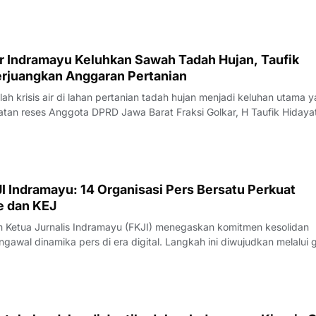
ar Indramayu Keluhkan Sawah Tadah Hujan, Taufik
Perjuangkan Anggaran Pertanian
 krisis air di lahan pertanian tadah hujan menjadi keluhan utama 
tan reses Anggota DPRD Jawa Barat Fraksi Golkar, H Taufik Hidaya
camatan Krangkeng, Kabupaten Indramayu, Sabtu (08/08/2026).Ke
awasan penyelengg
I Indramayu: 14 Organisasi Pers Bersatu Perkuat
e dan KEJ
Ketua Jurnalis Indramayu (FKJI) menegaskan komitmen kesolidan
gawal dinamika pers di era digital. Langkah ini diwujudkan melalui 
nternal bertempat di Rumah Makan Payoe, Jalan Olahraga, Indramayu
rtemuan yang ber