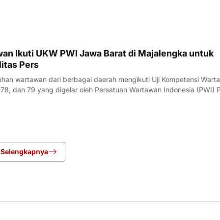
rlangsung pada Kamis (23/7/
an Ikuti UKW PWI Jawa Barat di Majalengka untuk
itas Pers
an wartawan dari berbagai daerah mengikuti Uji Kompetensi Wart
78, dan 79 yang digelar oleh Persatuan Wartawan Indonesia (PWI) P
engka, Rabu (22/7/2026).Pelaksana Tugas (Plt) Ketua PWI Jawa Bar
nyampaikan bahwa UK
Selengkapnya