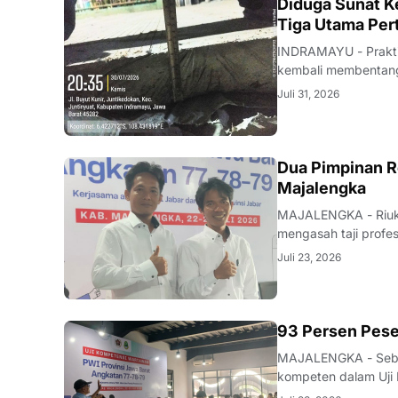
KRIMINAL
Diduga Sunat Ke
Tiga Utama Per
INDRAMAYU - Praktik
kembali membentang 
Desa Juntikedokan I
Juli 31, 2026
ditemukannya indika
Dua Pimpinan R
Majalengka
MAJALENGKA - Riuk d
mengasah taji profe
nakhoda redaksi pun
Juli 23, 2026
mutu karya jurnalisti
93 Persen Pese
MAJALENGKA - Seban
kompeten dalam Uji 
Majalengka pada 22–