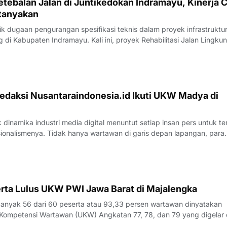
tebalan Jalan di Juntikedokan Indramayu, Kinerja 
tanyakan
 dugaan pengurangan spesifikasi teknis dalam proyek infrastruktu
di Kabupaten Indramayu. Kali ini, proyek Rehabilitasi Jalan Lingku
, Kecamatan Juntinyuat, berada di bawah sorotan tajam lantaran
si pengerjaan yang
edaksi Nusantaraindonesia.id Ikuti UKW Madya di
inamika industri media digital menuntut setiap insan pers untuk te
sionalismenya. Tidak hanya wartawan di garis depan lapangan, para
 merasa perlu kembali bercermin dan menguji kapasitas diri demi m
k yang disajik
rta Lulus UKW PWI Jawa Barat di Majalengka
yak 56 dari 60 peserta atau 93,33 persen wartawan dinyatakan
Kompetensi Wartawan (UKW) Angkatan 77, 78, dan 79 yang digelar 
23 Juli 2026.Penguji UKW, Rita, menyampaikan hasil evaluasi akhi