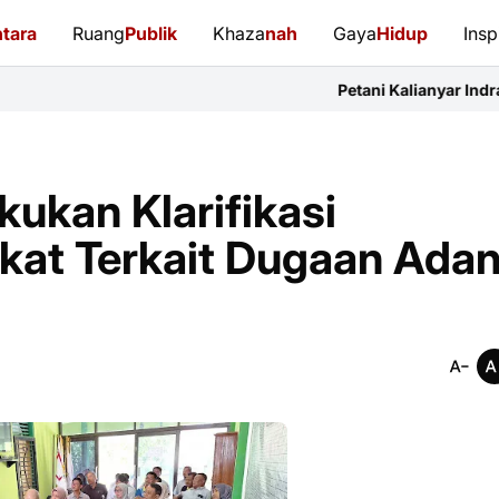
tara
Ruang
Publik
Khaza
nah
Gaya
Hidup
Insp
Petani Kalianyar Indramayu Keluhka
kukan Klarifikasi
at Terkait Dugaan Ada