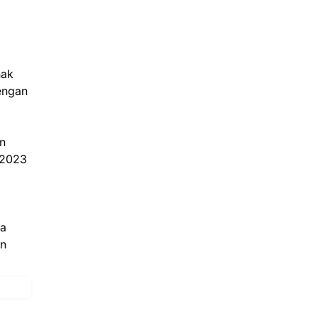
hak
engan
an
 2023
ta
an