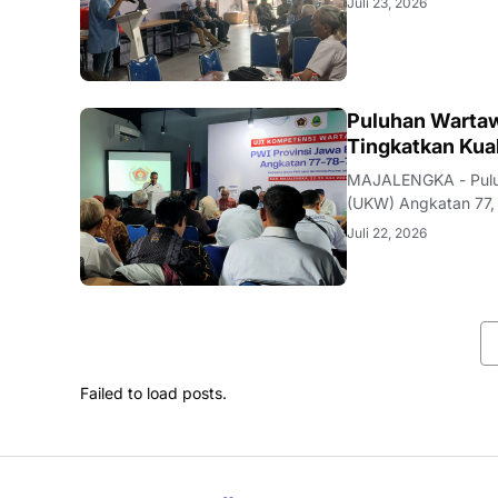
Juli 23, 2026
pengumuman yang be
Puluhan Wartaw
Tingkatkan Kual
MAJALENGKA - Puluh
(UKW) Angkatan 77, 
Jawa Barat di Majal
Juli 22, 2026
Ahmad Syukrie, me
Failed to load posts.