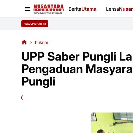
Berita
Utama
Lensa
Nusan
HEADLINE HARI INI
hukrim
UPP Saber Pungli La
Pengaduan Masyarak
Pungli