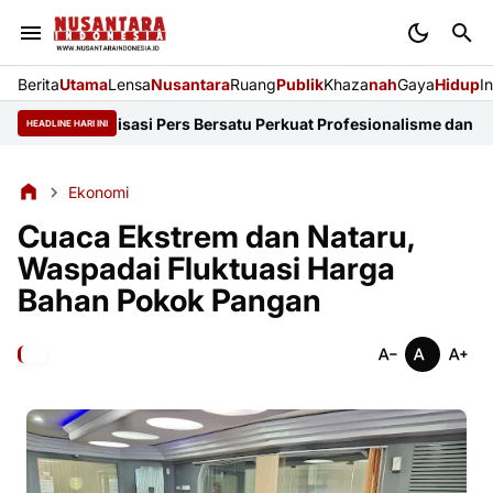
Berita
Utama
Lensa
Nusantara
Ruang
Publik
Khaza
nah
Gaya
Hidup
I
4 Organisasi Pers Bersatu Perkuat Profesionalisme dan KEJ
Diduga
HEADLINE HARI INI
Ekonomi
Cuaca Ekstrem dan Nataru,
Waspadai Fluktuasi Harga
Bahan Pokok Pangan