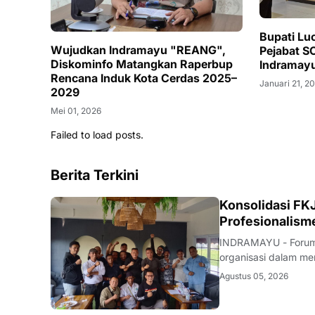
Bupati Lu
Wujudkan Indramayu "REANG",
Pejabat S
Diskominfo Matangkan Raperbup
Indramayu
Rencana Induk Kota Cerdas 2025–
Januari 21, 2
2029
Mei 01, 2026
Failed to load posts.
Berita Terkini
Konsolidasi FKJ
Profesionalism
INDRAMAYU - Forum 
organisasi dalam men
rapat konsolidasi i
Agustus 05, 2026
Rabu (5/8/2026).Pe