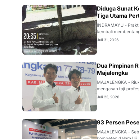
KRIMINAL
Diduga Sunat Ke
Tiga Utama Per
INDRAMAYU - Praktik
kembali membentang 
Desa Juntikedokan I
Juli 31, 2026
ditemukannya indika
Dua Pimpinan R
Majalengka
MAJALENGKA - Riuk d
mengasah taji profe
nakhoda redaksi pun
Juli 23, 2026
mutu karya jurnalisti
93 Persen Pese
MAJALENGKA - Seban
kompeten dalam Uji 