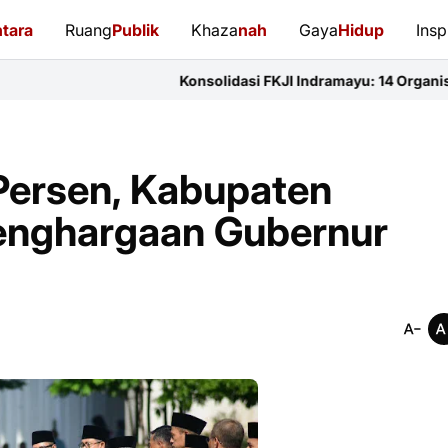
tara
Ruang
Publik
Khaza
nah
Gaya
Hidup
Insp
Konsolidasi FKJI Indramayu: 14 Organisasi Pers Bersatu 
ersen, Kabupaten
enghargaan Gubernur