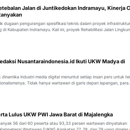
tebalan Jalan di Juntikedokan Indramayu, Kinerja 
tanyakan
 dugaan pengurangan spesifikasi teknis dalam proyek infrastruktu
di Kabupaten Indramayu. Kali ini, proyek Rehabilitasi Jalan Lingku
, Kecamatan Juntinyuat, berada di bawah sorotan tajam lantaran
si pengerjaan yang
edaksi Nusantaraindonesia.id Ikuti UKW Madya di
inamika industri media digital menuntut setiap insan pers untuk te
sionalismenya. Tidak hanya wartawan di garis depan lapangan, para
 merasa perlu kembali bercermin dan menguji kapasitas diri demi m
k yang disajik
rta Lulus UKW PWI Jawa Barat di Majalengka
yak 56 dari 60 peserta atau 93,33 persen wartawan dinyatakan
Kompetensi Wartawan (UKW) Angkatan 77, 78, dan 79 yang digelar 