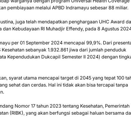
hadap warganya dengan program Universal Health Coverage
an pembiayaan melalui APBD Indramayu sebesar 88 miliar.
Agustina, juga telah mendapatkan penghargaan UHC Award da
dan Kebudayaan RI Muhadjir Effendy, pada 8 Agustus 2024 
ayu per 01 September 2024 mencapai 99,9%. Dari presentas
S Kesehatan sebanyak 1.932.861 jiwa dari jumlah penduduk
ata Kependudukan Dukcapil Semester II 2024) dengan tingk
n, syarat utama mencapai target di 2045 yang tepat 100 ta
ng sehat dan cerdas. Hal ini tidak akan bisa tercapai tanpa
n.
ang Nomor 17 tahun 2023 tentang Kesehatan, Pemerintah 
tan (RIBK), yang akan berfungsi sebagai haluan bersama d