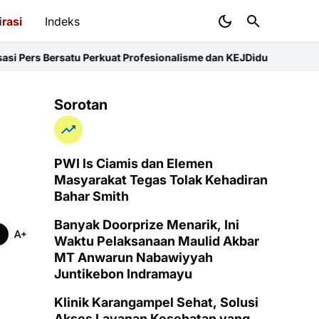
i
rasi
Indeks
Perkuat Profesionalisme dan KEJ
Diduga Sunat Ketebalan Jalan di
Sorotan
PWI ls Ciamis dan Elemen
Masyarakat Tegas Tolak Kehadiran
Bahar Smith
Banyak Doorprize Menarik, Ini
Waktu Pelaksanaan Maulid Akbar
MT Anwarun Nabawiyyah
Juntikebon Indramayu
Klinik Karangampel Sehat, Solusi
Akses Layanan Kesehatan yang