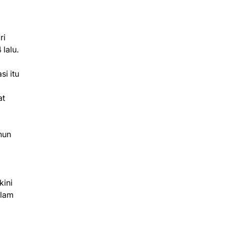
ri
lalu.
i itu
at
hun
kini
alam