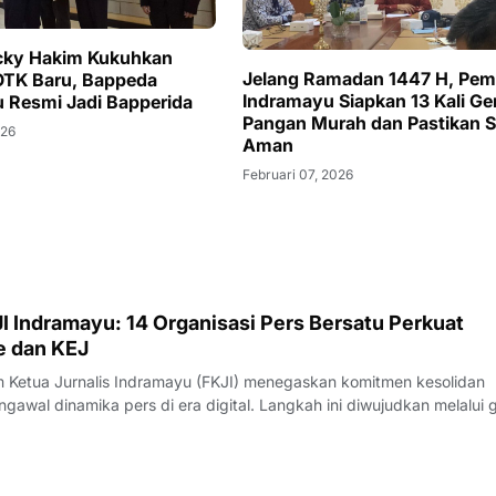
cky Hakim Kukuhkan
Jelang Ramadan 1447 H, Pe
OTK Baru, Bappeda
Indramayu Siapkan 13 Kali Ge
 Resmi Jadi Bapperida
Pangan Murah dan Pastikan S
026
Aman
Februari 07, 2026
I Indramayu: 14 Organisasi Pers Bersatu Perkuat
e dan KEJ
Ketua Jurnalis Indramayu (FKJI) menegaskan komitmen kesolidan
gawal dinamika pers di era digital. Langkah ini diwujudkan melalui 
nternal bertempat di Rumah Makan Payoe, Jalan Olahraga, Indramayu
rtemuan yang ber