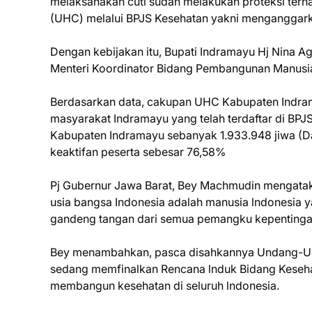
melaksanakan cuti sudah melakukan proteksi ter
(UHC) melalui BPJS Kesehatan yakni menganggark
Dengan kebijakan itu, Bupati Indramayu Hj Nina 
Menteri Koordinator Bidang Pembangunan Manusia 
Berdasarkan data, cakupan UHC Kabupaten Indram
masyarakat Indramayu yang telah terdaftar di BPJ
Kabupaten Indramayu sebanyak 1.933.948 jiwa (D
keaktifan peserta sebesar 76,58%
Pj Gubernur Jawa Barat, Bey Machmudin mengataka
usia bangsa Indonesia adalah manusia lndonesia ya
gandeng tangan dari semua pemangku kepentinga
Bey menambahkan, pasca disahkannya Undang-Und
sedang memfinalkan Rencana lnduk Bidang Keseha
membangun kesehatan di seluruh lndonesia.