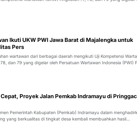
23 Juli 2026.Penguji UKW, Rita, menyampaikan hasil evaluasi akhi
rlangsung pada Kamis (23/7/
an Ikuti UKW PWI Jawa Barat di Majalengka untuk
itas Pers
an wartawan dari berbagai daerah mengikuti Uji Kompetensi Wart
78, dan 79 yang digelar oleh Persatuan Wartawan Indonesia (PWI) P
engka, Rabu (22/7/2026).Pelaksana Tugas (Plt) Ketua PWI Jawa Bar
nyampaikan bahwa UK
Cepat, Proyek Jalan Pemkab Indramayu di Pringgac
men Pemerintah Kabupaten (Pemkab) Indramayu dalam menghadir
ang yang berkualitas di tingkat desa kembali membuahkan hasil
rgi yang apik antara pemangku kebijakan dan penyedia jasa, proyek
i Desa Pringgacala, Kecamatan Kar