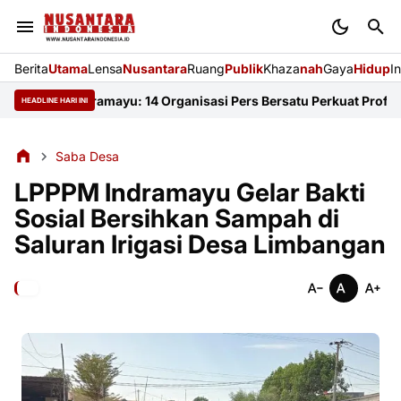
Berita
Utama
Lensa
Nusantara
Ruang
Publik
Khaza
nah
Gaya
Hidup
I
FKJI Indramayu: 14 Organisasi Pers Bersatu Perkuat Profesionali
HEADLINE HARI INI
Saba Desa
LPPPM Indramayu Gelar Bakti
Sosial Bersihkan Sampah di
Saluran Irigasi Desa Limbangan