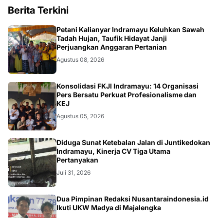
Berita Terkini
Petani Kalianyar Indramayu Keluhkan Sawah
Tadah Hujan, Taufik Hidayat Janji
Perjuangkan Anggaran Pertanian
Agustus 08, 2026
Konsolidasi FKJI Indramayu: 14 Organisasi
Pers Bersatu Perkuat Profesionalisme dan
KEJ
Agustus 05, 2026
KRIMINAL
Diduga Sunat Ketebalan Jalan di Juntikedokan
Indramayu, Kinerja CV Tiga Utama
Pertanyakan
Juli 31, 2026
Dua Pimpinan Redaksi Nusantaraindonesia.id
Ikuti UKW Madya di Majalengka