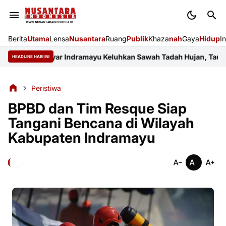
Berita
Utama
Lensa
Nusantara
Ruang
Publik
Khaza
nah
Gaya
Hidup
I
i Kalianyar Indramayu Keluhkan Sawah Tadah Hujan, Taufik Hiday
HEADLINE HARI INI
Peristiwa
BPBD dan Tim Resque Siap
Tangani Bencana di Wilayah
Kabupaten Indramayu