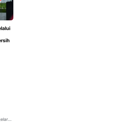
lalui
rsih
gelaran
, pada