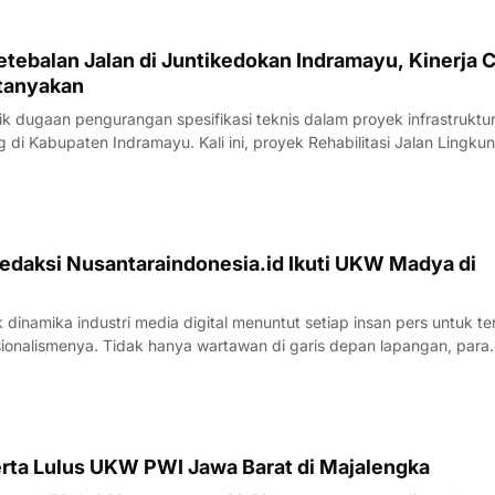
tebalan Jalan di Juntikedokan Indramayu, Kinerja 
tanyakan
 dugaan pengurangan spesifikasi teknis dalam proyek infrastruktu
di Kabupaten Indramayu. Kali ini, proyek Rehabilitasi Jalan Lingku
, Kecamatan Juntinyuat, berada di bawah sorotan tajam lantaran
si pengerjaan yang
edaksi Nusantaraindonesia.id Ikuti UKW Madya di
inamika industri media digital menuntut setiap insan pers untuk te
sionalismenya. Tidak hanya wartawan di garis depan lapangan, para
 merasa perlu kembali bercermin dan menguji kapasitas diri demi m
k yang disajik
rta Lulus UKW PWI Jawa Barat di Majalengka