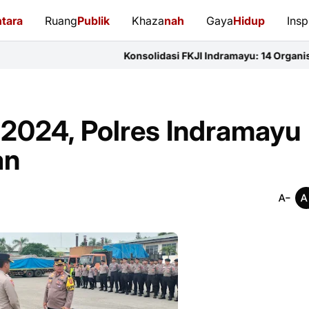
tara
Ruang
Publik
Khaza
nah
Gaya
Hidup
Insp
Konsolidasi FKJI Indramayu: 14 Organisasi Pers Bersat
 2024, Polres Indramayu
an