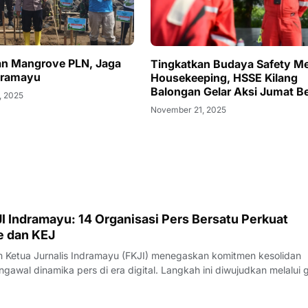
n Mangrove PLN, Jaga
Tingkatkan Budaya Safety Me
ndramayu
Housekeeping, HSSE Kilang
Balongan Gelar Aksi Jumat Be
, 2025
November 21, 2025
I Indramayu: 14 Organisasi Pers Bersatu Perkuat
e dan KEJ
Ketua Jurnalis Indramayu (FKJI) menegaskan komitmen kesolidan
gawal dinamika pers di era digital. Langkah ini diwujudkan melalui 
nternal bertempat di Rumah Makan Payoe, Jalan Olahraga, Indramayu
rtemuan yang ber