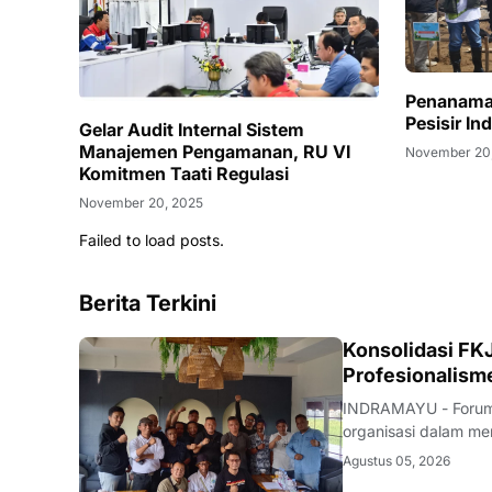
Penanama
Pesisir I
Gelar Audit Internal Sistem
Manajemen Pengamanan, RU VI
November 20
Komitmen Taati Regulasi
November 20, 2025
Failed to load posts.
Berita Terkini
Konsolidasi FKJ
Profesionalism
INDRAMAYU - Forum 
organisasi dalam men
rapat konsolidasi i
Agustus 05, 2026
Rabu (5/8/2026).Pe