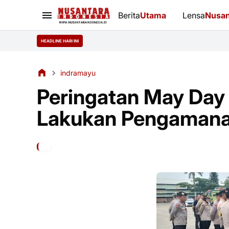
Berita
Utama
Lensa
Nusan
HEADLINE HARI INI
indramayu
Peringatan May Day
Lakukan Pengaman