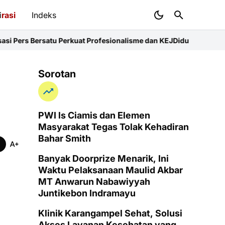
i
rasi
Indeks
u Perkuat Profesionalisme dan KEJ
Diduga Sunat Ketebalan Jalan d
Sorotan
PWI ls Ciamis dan Elemen
Masyarakat Tegas Tolak Kehadiran
Bahar Smith
Banyak Doorprize Menarik, Ini
Waktu Pelaksanaan Maulid Akbar
MT Anwarun Nabawiyyah
Juntikebon Indramayu
Klinik Karangampel Sehat, Solusi
Akses Layanan Kesehatan yang