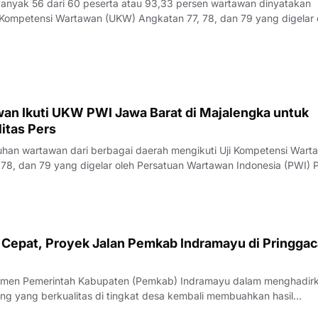
yak 56 dari 60 peserta atau 93,33 persen wartawan dinyatakan
Kompetensi Wartawan (UKW) Angkatan 77, 78, dan 79 yang digelar 
23 Juli 2026.Penguji UKW, Rita, menyampaikan hasil evaluasi akhi
rlangsung pada Kamis (23/7/
an Ikuti UKW PWI Jawa Barat di Majalengka untuk
itas Pers
an wartawan dari berbagai daerah mengikuti Uji Kompetensi Wart
78, dan 79 yang digelar oleh Persatuan Wartawan Indonesia (PWI) P
engka, Rabu (22/7/2026).Pelaksana Tugas (Plt) Ketua PWI Jawa Bar
nyampaikan bahwa UK
Cepat, Proyek Jalan Pemkab Indramayu di Pringgac
men Pemerintah Kabupaten (Pemkab) Indramayu dalam menghadir
ang yang berkualitas di tingkat desa kembali membuahkan hasil
rgi yang apik antara pemangku kebijakan dan penyedia jasa, proyek