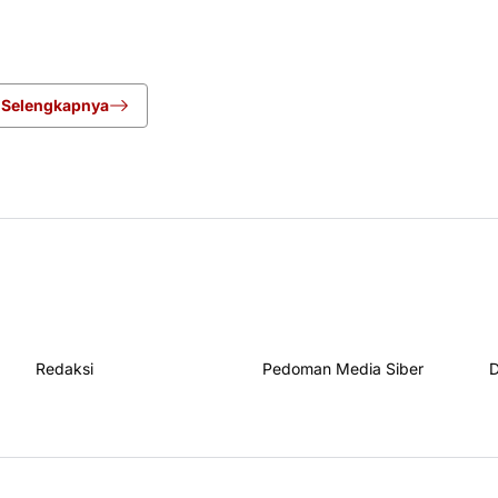
i Desa Pringgacala, Kecamatan Kar
Selengkapnya
Redaksi
Pedoman Media Siber
D