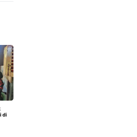
k
 di