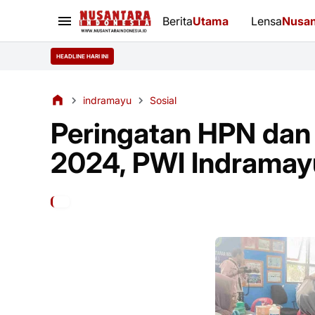
Berita
Utama
Lensa
Nusan
HEADLINE HARI INI
indramayu
Sosial
Peringatan HPN dan
2024, PWI Indramay