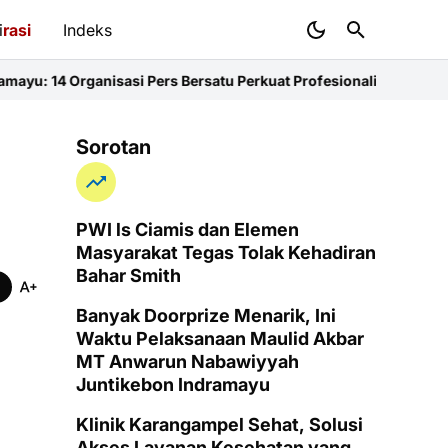
i
rasi
Indeks
sasi Pers Bersatu Perkuat Profesionalisme dan KEJ
Diduga Sunat K
Sorotan
PWI ls Ciamis dan Elemen
Masyarakat Tegas Tolak Kehadiran
Bahar Smith
Banyak Doorprize Menarik, Ini
Waktu Pelaksanaan Maulid Akbar
MT Anwarun Nabawiyyah
Juntikebon Indramayu
Klinik Karangampel Sehat, Solusi
Akses Layanan Kesehatan yang