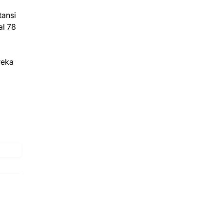
tansi
al 78
reka