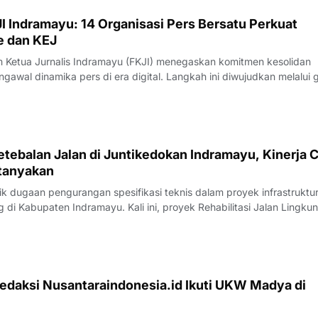
I Indramayu: 14 Organisasi Pers Bersatu Perkuat
e dan KEJ
Ketua Jurnalis Indramayu (FKJI) menegaskan komitmen kesolidan
gawal dinamika pers di era digital. Langkah ini diwujudkan melalui 
nternal bertempat di Rumah Makan Payoe, Jalan Olahraga, Indramayu
rtemuan yang ber
tebalan Jalan di Juntikedokan Indramayu, Kinerja 
tanyakan
 dugaan pengurangan spesifikasi teknis dalam proyek infrastruktu
di Kabupaten Indramayu. Kali ini, proyek Rehabilitasi Jalan Lingku
, Kecamatan Juntinyuat, berada di bawah sorotan tajam lantaran
si pengerjaan yang
edaksi Nusantaraindonesia.id Ikuti UKW Madya di