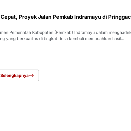
Cepat, Proyek Jalan Pemkab Indramayu di Pringgac
men Pemerintah Kabupaten (Pemkab) Indramayu dalam menghadir
ang yang berkualitas di tingkat desa kembali membuahkan hasil
rgi yang apik antara pemangku kebijakan dan penyedia jasa, proyek
i Desa Pringgacala, Kecamatan Kar
Selengkapnya