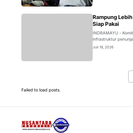
LOKAL
Rampung Lebih 
Siap Pakai
INDRAMAYU - Komit
infrastruktur penunj
nyata. Melalui sine
Juli 18, 2026
rehabilitasi jalan d
Failed to load posts.