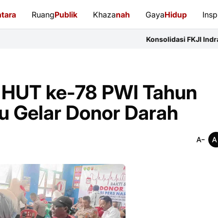
tara
Ruang
Publik
Khaza
nah
Gaya
Hidup
Insp
Konsolidasi FKJI Indramayu: 14 Organi
 HUT ke-78 PWI Tahun
u Gelar Donor Darah