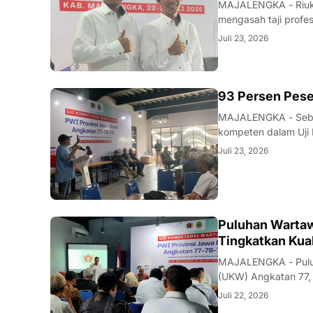
MAJALENGKA - Riuk d
mengasah taji profe
nakhoda redaksi pun
Juli 23, 2026
mutu karya jurnalisti
93 Persen Pese
MAJALENGKA - Seban
kompeten dalam Uji 
Majalengka pada 22–
Juli 23, 2026
pengumuman yang be
Puluhan Wartaw
Tingkatkan Kual
MAJALENGKA - Puluh
(UKW) Angkatan 77, 
Jawa Barat di Majal
Juli 22, 2026
Ahmad Syukrie, me