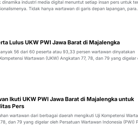
inamika industri media digital menuntut setiap insan pers untuk te
sionalismenya. Tidak hanya wartawan di garis depan lapangan, para
 merasa perlu kembali bercermin dan menguji kapasitas diri demi m
k yang disajik
rta Lulus UKW PWI Jawa Barat di Majalengka
yak 56 dari 60 peserta atau 93,33 persen wartawan dinyatakan
Kompetensi Wartawan (UKW) Angkatan 77, 78, dan 79 yang digelar 
23 Juli 2026.Penguji UKW, Rita, menyampaikan hasil evaluasi akhi
rlangsung pada Kamis (23/7/
an Ikuti UKW PWI Jawa Barat di Majalengka untuk
itas Pers
an wartawan dari berbagai daerah mengikuti Uji Kompetensi Wart
78, dan 79 yang digelar oleh Persatuan Wartawan Indonesia (PWI) P
engka, Rabu (22/7/2026).Pelaksana Tugas (Plt) Ketua PWI Jawa Bar
nyampaikan bahwa UK