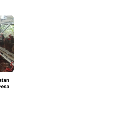
atan
Desa