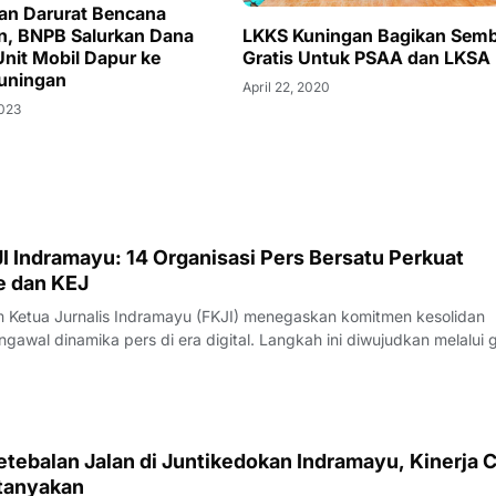
an Darurat Bencana
LKKS Kuningan Bagikan Sem
n, BNPB Salurkan Dana
Gratis Untuk PSAA dan LKSA
Unit Mobil Dapur ke
uningan
April 22, 2020
2023
I Indramayu: 14 Organisasi Pers Bersatu Perkuat
e dan KEJ
Ketua Jurnalis Indramayu (FKJI) menegaskan komitmen kesolidan
gawal dinamika pers di era digital. Langkah ini diwujudkan melalui 
nternal bertempat di Rumah Makan Payoe, Jalan Olahraga, Indramayu
rtemuan yang ber
tebalan Jalan di Juntikedokan Indramayu, Kinerja 
tanyakan