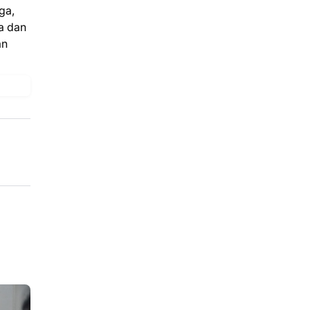
ga,
a dan
an