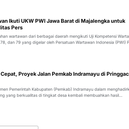
an Ikuti UKW PWI Jawa Barat di Majalengka untuk
itas Pers
an wartawan dari berbagai daerah mengikuti Uji Kompetensi Wart
78, dan 79 yang digelar oleh Persatuan Wartawan Indonesia (PWI) P
engka, Rabu (22/7/2026).Pelaksana Tugas (Plt) Ketua PWI Jawa Bar
nyampaikan bahwa UK
Cepat, Proyek Jalan Pemkab Indramayu di Pringgac
men Pemerintah Kabupaten (Pemkab) Indramayu dalam menghadir
ang yang berkualitas di tingkat desa kembali membuahkan hasil
rgi yang apik antara pemangku kebijakan dan penyedia jasa, proyek
i Desa Pringgacala, Kecamatan Kar