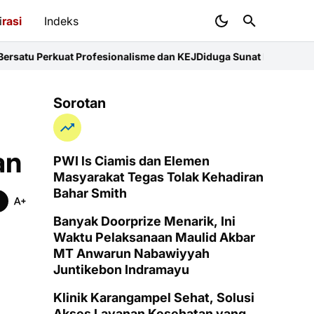
i
rasi
Indeks
Profesionalisme dan KEJ
Diduga Sunat Ketebalan Jalan di Juntike
Sorotan
an
PWI ls Ciamis dan Elemen
Masyarakat Tegas Tolak Kehadiran
Bahar Smith
Banyak Doorprize Menarik, Ini
Waktu Pelaksanaan Maulid Akbar
MT Anwarun Nabawiyyah
Juntikebon Indramayu
Klinik Karangampel Sehat, Solusi
Akses Layanan Kesehatan yang