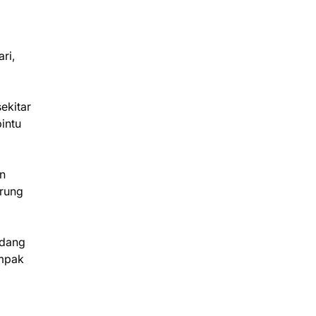
ri,
ekitar
pintu
n
arung
edang
ampak