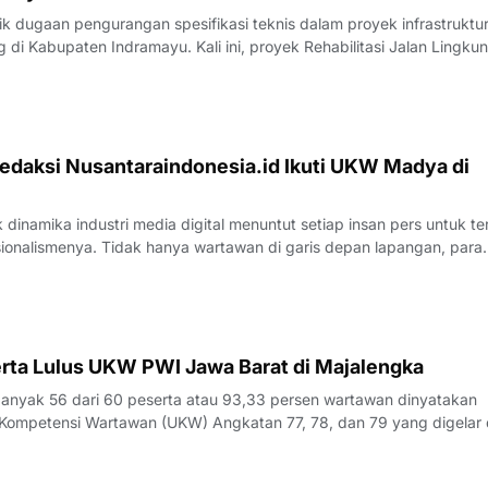
 dugaan pengurangan spesifikasi teknis dalam proyek infrastruktu
di Kabupaten Indramayu. Kali ini, proyek Rehabilitasi Jalan Lingku
, Kecamatan Juntinyuat, berada di bawah sorotan tajam lantaran
si pengerjaan yang
edaksi Nusantaraindonesia.id Ikuti UKW Madya di
inamika industri media digital menuntut setiap insan pers untuk te
sionalismenya. Tidak hanya wartawan di garis depan lapangan, para
 merasa perlu kembali bercermin dan menguji kapasitas diri demi m
k yang disajik
rta Lulus UKW PWI Jawa Barat di Majalengka
yak 56 dari 60 peserta atau 93,33 persen wartawan dinyatakan
Kompetensi Wartawan (UKW) Angkatan 77, 78, dan 79 yang digelar 
23 Juli 2026.Penguji UKW, Rita, menyampaikan hasil evaluasi akhi
rlangsung pada Kamis (23/7/