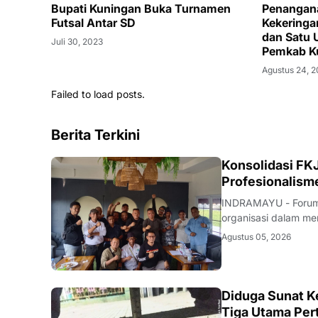
Bupati Kuningan Buka Turnamen
Penangan
Futsal Antar SD
Kekeringa
dan Satu 
Juli 30, 2023
Pemkab K
Agustus 24, 
Failed to load posts.
Berita Terkini
Konsolidasi FKJ
Profesionalism
INDRAMAYU - Forum 
organisasi dalam men
rapat konsolidasi i
Agustus 05, 2026
Rabu (5/8/2026).Pe
KRIMINAL
Diduga Sunat Ke
Tiga Utama Per