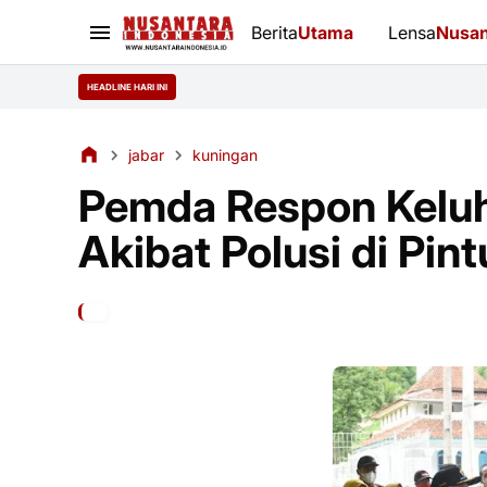
Berita
Utama
Lensa
Nusan
HEADLINE HARI INI
jabar
kuningan
Pemda Respon Kelu
Akibat Polusi di Pi