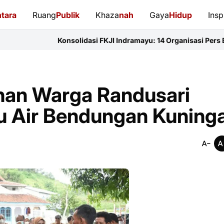
tara
Ruang
Publik
Khaza
nah
Gaya
Hidup
Insp
Konsolidasi FKJI Indramayu: 14 Organisasi Pers Bersatu Perkuat 
han Warga Randusari
ntu Air Bendungan Kuning