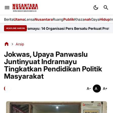
Berita
Utama
Lensa
Nusantara
Ruang
Publik
Khaza
nah
Gaya
Hidup
I
 FKJI Indramayu: 14 Organisasi Pers Bersatu Perkuat Profesional
HEADLINE HARI INI
Arsip
Jokwas, Upaya Panwaslu
Juntinyuat Indramayu
Tingkatkan Pendidikan Politik
Masyarakat