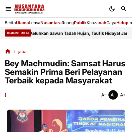
Berita
Utama
Lensa
Nusantara
Ruang
Publik
Khaza
nah
Gaya
Hidup
I
amayu Keluhkan Sawah Tadah Hujan, Taufik Hidayat Janji Perjuan
HEADLINE HARI INI
jabar
Bey Machmudin: Samsat Harus
Semakin Prima Beri Pelayanan
Terbaik kepada Masyarakat