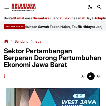
Berita
Utama
Lensa
Nusantara
Ruang
Publik
Khaza
nah
Gaya
Hidup
I
mayu Keluhkan Sawah Tadah Hujan, Taufik Hidayat Janji Perjuang
HEADLINE HARI INI
Bandung
jabar
Sektor Pertambangan
Berperan Dorong Pertumbuhan
Ekonomi Jawa Barat