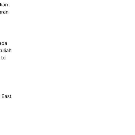
dian
aran
pada
kuliah
 to
 East