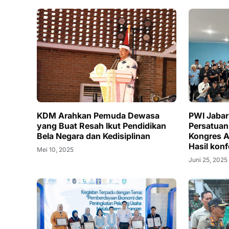
KDM Arahkan Pemuda Dewasa
PWI Jaba
yang Buat Resah Ikut Pendidikan
Persatuan
Bela Negara dan Kedisiplinan
Kongres Ad
Hasil konf
Mei 10, 2025
yang Ditu
Juni 25, 2025