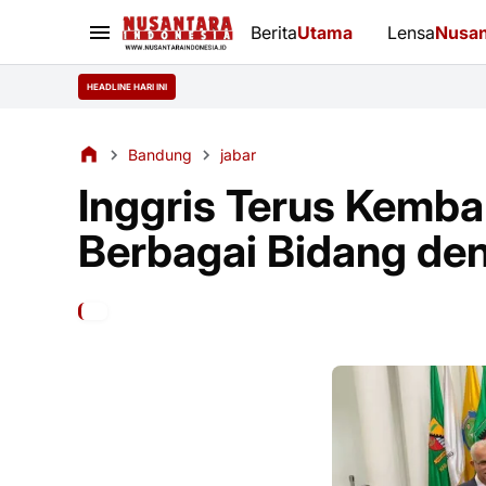
Berita
Utama
Lensa
Nusan
HEADLINE HARI INI
Bandung
jabar
Inggris Terus Kemb
Berbagai Bidang de