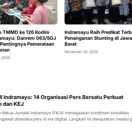
n TMMD ke 126 Kodim
Indramayu Raih Predikat Terba
ramayu: Danrem 063/SGJ
Penanganan Stunting di Jawa
 Pentingnya Pemerataan
Barat
unan
November 20, 2025
, 2025
I Indramayu: 14 Organisasi Pers Bersatu Perkuat
e dan KEJ
Ketua Jurnalis Indramayu (FKJI) menegaskan komitmen kesolidan
gawal dinamika pers di era digital. Langkah ini diwujudkan melalui 
nternal bertempat di Rumah Makan Payoe, Jalan Olahraga, Indramayu
rtemuan yang ber