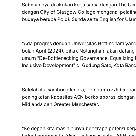
Sebelumnya dilakukan kerja sama dengan The Univ
dengan City of Glasgow College mengenai pelati
budaya berupa Pojok Sunda serta English for Ula
"Ada progres dengan Universitas Nottingham yang d
bulan April (2024), pihak Nottingham akan datang 
umum "De-Bottlenecking Governance, Equalizing Re
Inclusive Development" di Gedung Sate, Kota Ban
Setelah itu, sambung Iendra, Pemdaprov Jabar da
peningkatan kapasitas ASN berkolaborasi denga
Midlands dan Greater Manchester.
"Ke depan kita masih punya beberapa potensi ker
terkait
capacity building
. Ini khusus untuk ASN, me