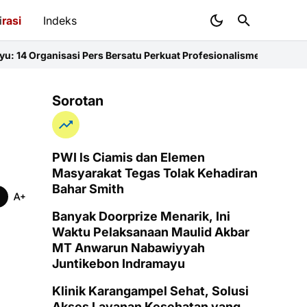
i
rasi
Indeks
ers Bersatu Perkuat Profesionalisme dan KEJ
Diduga Sunat Keteba
Sorotan
PWI ls Ciamis dan Elemen
Masyarakat Tegas Tolak Kehadiran
Bahar Smith
Banyak Doorprize Menarik, Ini
Waktu Pelaksanaan Maulid Akbar
MT Anwarun Nabawiyyah
Juntikebon Indramayu
Klinik Karangampel Sehat, Solusi
Akses Layanan Kesehatan yang