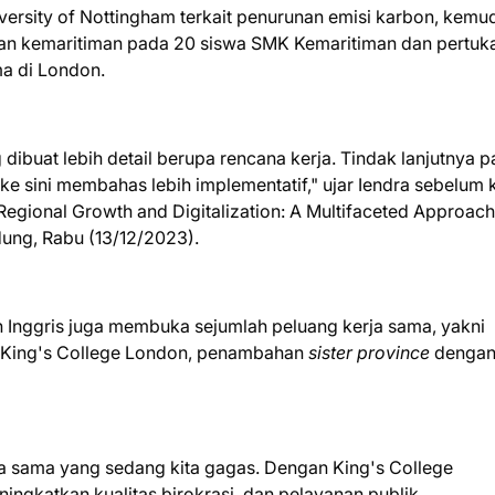
ersity of Nottingham terkait penurunan emisi karbon, kemu
han kemaritiman pada 20 siswa SMK Kemaritiman dan pertuk
ma di London.
ibuat lebih detail berupa rencana kerja. Tindak lanjutnya 
ke sini membahas lebih implementatif," ujar Iendra sebelum 
gional Growth and Digitalization: A Multifaceted Approach
dung, Rabu (13/12/2023).
n Inggris juga membuka sejumlah peluang kerja sama, yakni
n King's College London, penambahan
sister province
dengan
ja sama yang sedang kita gagas. Dengan King's College
ningkatkan kualitas birokrasi, dan pelayanan publik.