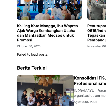
Keliling Kota Mangga, Ibu Wapres
Penutupa
Ajak Warga Kembangkan Usaha
0616/Ind
dan Manfaatkan Medsos untuk
Tegaskan
Promosi
Pembang
Oktober 30, 2025
November 06
Failed to load posts.
Berita Terkini
Konsolidasi FKJ
Profesionalism
INDRAMAYU - Forum 
organisasi dalam men
rapat konsolidasi i
Agustus 05, 2026
Rabu (5/8/2026).Pe