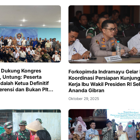
r Dukung Kongres
Forkopimda Indramayu Gelar
, Untung: Peserta
Koordinasi Persiapan Kunjun
alah Ketua Definitif
Kerja Ibu Wakil Presiden RI Sel
erensi dan Bukan Plt
Ananda Gibran
njuk
Oktober 29, 2025