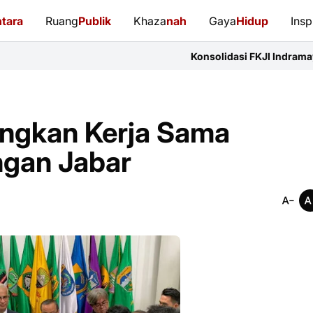
tara
Ruang
Publik
Khaza
nah
Gaya
Hidup
Insp
Konsolidasi FKJI Indramayu: 14 Organisasi P
angkan Kerja Sama
ngan Jabar