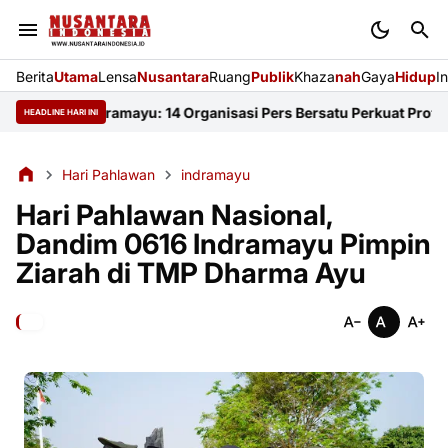
Berita
Utama
Lensa
Nusantara
Ruang
Publik
Khaza
nah
Gaya
Hidup
I
i FKJI Indramayu: 14 Organisasi Pers Bersatu Perkuat Profesiona
HEADLINE HARI INI
Hari Pahlawan
indramayu
Hari Pahlawan Nasional,
Dandim 0616 Indramayu Pimpin
Ziarah di TMP Dharma Ayu