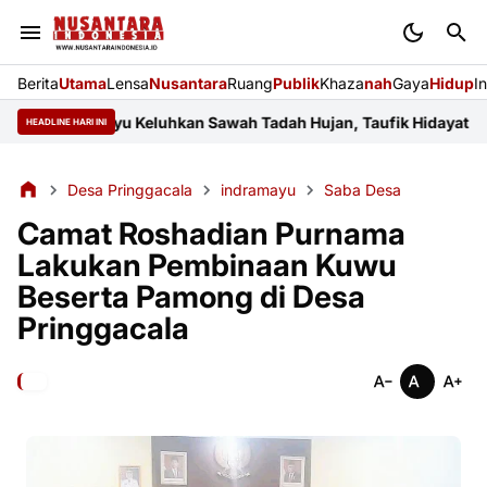
Berita
Utama
Lensa
Nusantara
Ruang
Publik
Khaza
nah
Gaya
Hidup
I
 Indramayu Keluhkan Sawah Tadah Hujan, Taufik Hidayat Janji Pe
HEADLINE HARI INI
Desa Pringgacala
indramayu
Saba Desa
Camat Roshadian Purnama
Lakukan Pembinaan Kuwu
Beserta Pamong di Desa
Pringgacala