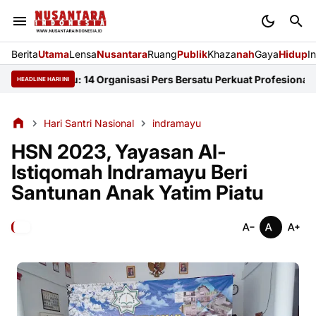
Berita
Utama
Lensa
Nusantara
Ruang
Publik
Khaza
nah
Gaya
Hidup
I
ndramayu: 14 Organisasi Pers Bersatu Perkuat Profesionalisme da
HEADLINE HARI INI
Hari Santri Nasional
indramayu
HSN 2023, Yayasan Al-
Istiqomah Indramayu Beri
Santunan Anak Yatim Piatu