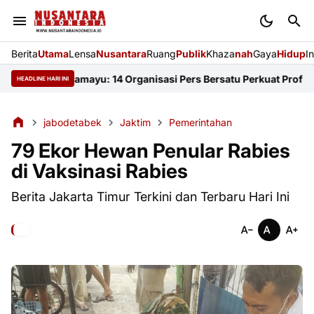
Berita
Utama
Lensa
Nusantara
Ruang
Publik
Khaza
nah
Gaya
Hidup
I
i FKJI Indramayu: 14 Organisasi Pers Bersatu Perkuat Profesiona
HEADLINE HARI INI
jabodetabek
Jaktim
Pemerintahan
79 Ekor Hewan Penular Rabies
di Vaksinasi Rabies
Berita Jakarta Timur Terkini dan Terbaru Hari Ini