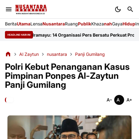
Berita
Utama
Lensa
Nusantara
Ruang
Publik
Khaza
nah
Gaya
Hidup
I
 FKJI Indramayu: 14 Organisasi Pers Bersatu Perkuat Profesional
HEADLINE HARI INI
Al Zaytun
nusantara
Panji Gumilang
Polri Kebut Penanganan Kasus
Pimpinan Ponpes Al-Zaytun
Panji Gumilang